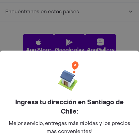
Encuéntranos en estos países
App Store
Google play
AppGallery
Pide tu comida favorita cerca de ti
Categorías
Ingresa tu dirección en Santiago de
Chile:
Únete a Rappi
Mejor servicio, entregas más rápidas y los precios
más convenientes!
Sobre Rappi