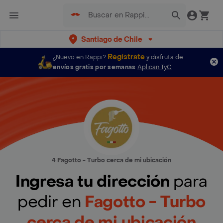
Santiago de Chile
Regístrate
¿Nuevo en Rappi?
y disfruta de
envíos gratis por semanas
Aplican TyC
4 Fagotto - Turbo cerca de mi ubicación
Ingresa tu dirección
para
pedir en
Fagotto - Turbo
cerca de mi ubicación