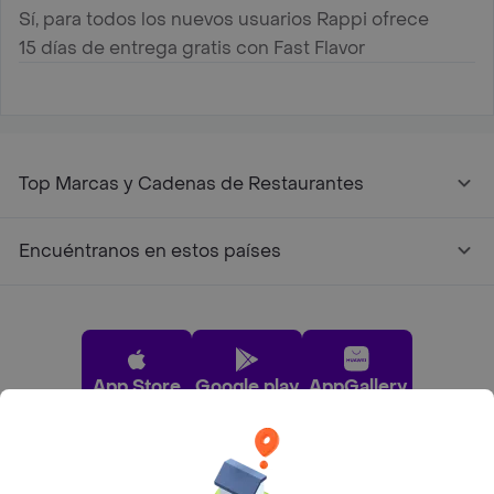
Sí, para todos los nuevos usuarios Rappi ofrece
15 días de entrega gratis con Fast Flavor
Top Marcas y Cadenas de Restaurantes
Encuéntranos en estos países
App Store
Google play
AppGallery