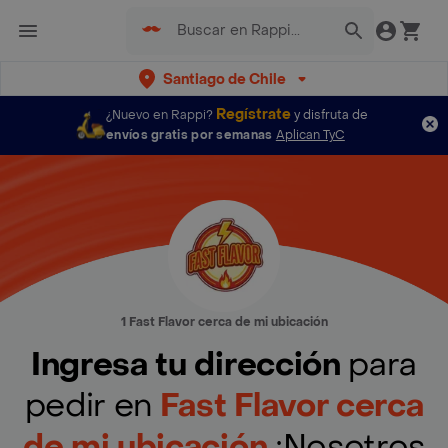
Santiago de Chile
Regístrate
¿Nuevo en Rappi?
y disfruta de
envíos gratis por semanas
Aplican TyC
1 Fast Flavor cerca de mi ubicación
Ingresa tu dirección
para
pedir en
Fast Flavor cerca
de mi ubicación
¡Nosotros