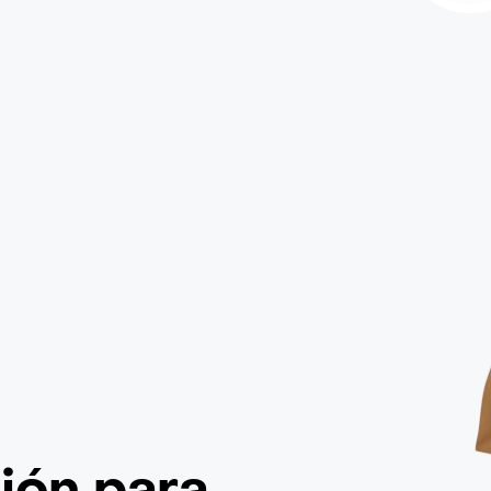
ción
para