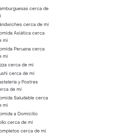
amburguesas cerca de
i
ándwiches cerca de mi
omida Asiática cerca
e mi
omida Peruana cerca
e mi
izza cerca de mi
ushi cerca de mi
astelería y Postres
erca de mi
omida Saludable cerca
e mi
omida a Domicilio
ollo cerca de mi
ompletos cerca de mi