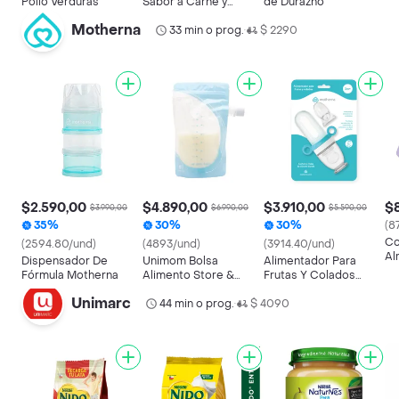
Pollo Verduras
Sabor a Carne y
de Durazno
Verduras
Motherna
33 min o prog.
$ 2290
•
$2.590,00
$4.890,00
$3.910,00
$8
$3.990,00
$6.990,00
$5.590,00
35%
30%
30%
(8
Co
(2594.80/und)
(4893/und)
(3914.40/und)
Al
Dispensador De
Unimom Bolsa
Alimentador Para
Me
Fórmula Motherna
Alimento Store &
Frutas Y Colados
Feed 1
Motherna
Unimarc
44 min o prog.
$ 4090
•