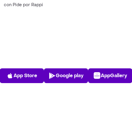
con Pide por Rappi
App Store
Play Store
AppGalle
App Store
Google play
AppGallery