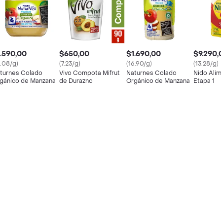
.590,00
$650,00
$1.690,00
$9.290,
4.08/g)
(7.23/g)
(16.90/g)
(13.28/g)
turnes Colado
Vivo Compota Mifrut
Naturnes Colado
Nido Ali
gánico de Manzana
de Durazno
Orgánico de Manzana
Etapa 1