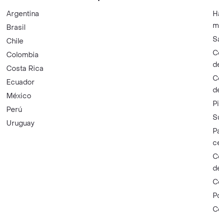
Argentina
H
m
Brasil
S
Chile
C
Colombia
d
Costa Rica
C
Ecuador
d
México
P
Perú
S
Uruguay
P
c
C
d
C
P
C