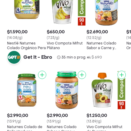
$1.590,00
$650,00
$2.690,00
$1
(14.08/g)
(7.23/g)
(12.52/g)
(1
Nestlé Naturnes
Vivo Compota Mifrut
Naturnes Colado
Na
Colado Orgánico Pera
Plátano
Sabor a Carne y
Or
Verduras
Get It - Ebro
35 min o prog.
$ 690
•
$2.990,00
$2.990,00
$1.250,00
(13.91/g)
(13.91/g)
(13.89/g)
Naturnes Colado de
Naturnes Colado
Vivo Compota Mifrut