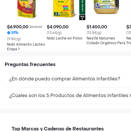
$6.900,00
$4.090,00
$1.450,00
$
$8.690,00
21%
(13.64/g)
(12.84/g)
(1
Nido Leche en Polvo
Nestlé Naturnes
Ne
(9.86/g)
Colado Orgánico Pera
Tr
Nido Alimento Lácteo
Etapa 1
Preguntas frecuentes
¿En dónde puedo comprar Alimentos infantiles?
¿Cúales son los 5 Productos de Alimentos infantiles
Top Marcas y Cadenas de Restaurantes