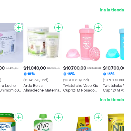
Ir a la tienda
00
$11.040,00
$10.700,00
$10.700,00
$8.490,00
$12.990,00
$12.590,00
$1
15%
15%
15%
)
(11041.50/und)
(10701.50/und)
(10701.50/und)
ara Leche
Ardo Bolsa
Twistshake Vaso Kid
Twistshake Vaso
 Unimom 30
Almacleche Materna
Cup 12+M Rosado
Cup 12+M Azul P
50 Un
Pastel Capacidad 360
Capacidad 360
Ir a la tienda
mL