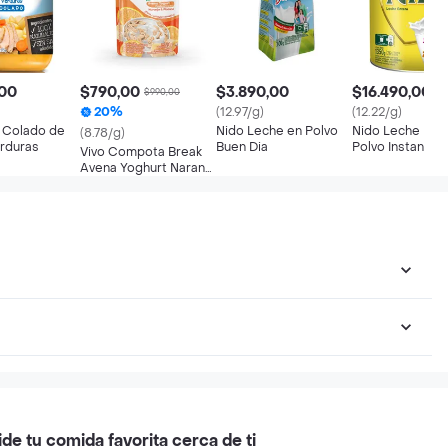
,00
$790,00
$3.890,00
$16.490,00
$990,00
20%
(12.97/g)
(12.22/g)
 Colado de
Nido Leche en Polvo
Nido Leche Ent
(8.78/g)
erduras
Buen Dia
Polvo Instantán
Vivo Compota Break
Avena Yoghurt Naranja
y Plátano
ide tu comida favorita cerca de ti