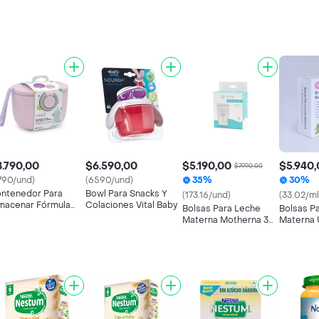
.790,00
$6.590,00
$5.190,00
$5.940,
$7.990,00
790/und)
(6590/und)
35%
30%
ntenedor Para
Bowl Para Snacks Y
(173.16/und)
(33.02/ml
macenar Fórmula
Colaciones Vital Baby
Bolsas Para Leche
Bolsas P
lii
Materna Motherna 30
Materna
Uns
Uns