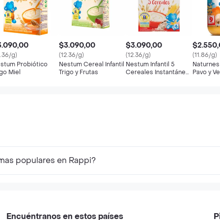
3.090,00
$3.090,00
$3.090,00
$2.550
2.36/g)
(12.36/g)
(12.36/g)
(11.86/g)
stum Probiótico
Nestum Cereal Infantil
Nestum Infantil 5
Naturnes
igo Miel
Trigo y Frutas
Cereales Instantáneo
Pavo y V
Etapa 2 6 Meses
 mas populares en Rappi?
Encuéntranos en estos países
P