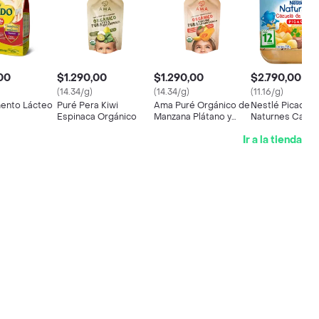
00
$1.290,00
$1.290,00
$2.790,00
(14.34/g)
(14.34/g)
(11.16/g)
mento Lácteo
Puré Pera Kiwi
Ama Puré Orgánico de
Nestlé Picado
Espinaca Orgánico
Manzana Plátano y
Naturnes Cazue
Zapallo
Vacuno
Ir a la tienda