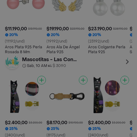
$11.190,00
$19.190,00
$23.190,00
$2
$13.990,00
$23.990,00
$28.990,00
20%
20%
20%
2
(11192/und)
(19192/und)
(23192/und)
(20
Aros Plata 925 Perla
Aros Ala De Ángel
Aros Colgante Perla
Aros
Rosada 8 Mm
Plata 925
Plata 925
S92
Mascotitas - Las Condes
Sab, 10 AM
$ 3090
•
$2.400,00
$8.170,00
$2.400,00
$2
$3.200,00
$10.900,00
$3.200,00
25%
25%
25%
2
(2400/und)
(8175/und)
(2400/und)
(24