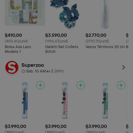
$410,00
$3.590,00
$2.770,00
$1.
(405.60/und)
(1196.67/und)
(2770.70/und)
(39
Bolsa Aza Lazo
Gelatti Set Collets
Vasos Térmicos 20 Un
B.G.
Modelo 1
Stitch
Superzoo
Sab, 10 AM
$ 2890
•
$3.990,00
$3.990,00
$3.990,00
$6
(3990/und)
(3990/und)
(3990/und)
(62