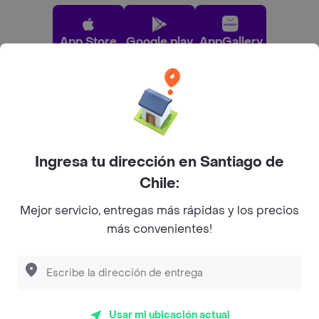
App Store
Google play
AppGallery
Pide tu comida favorita cerca de ti
Categorías
Ingresa tu dirección en Santiago de
Chile:
Únete a Rappi
Mejor servicio, entregas más rápidas y los precios
más convenientes!
Sobre Rappi
Facebook
Twitter
Instagram
Usar mi ubicación actual
©
2026
Rappi Inc. All rights reserved.