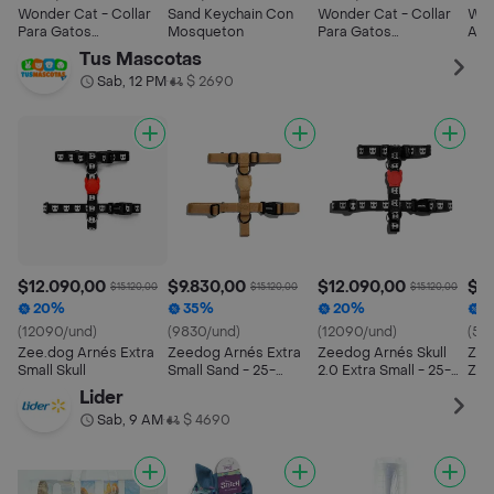
Wonder Cat - Collar
Sand Keychain Con
Wonder Cat - Collar
Won
Para Gatos
Mosqueton
Para Gatos
Ant
Antiahorque
Antiahorque Galaxia
Gat
Tus Mascotas
Caleidoscopio
(vm025)
(vm
Sab, 12 PM
$ 2690
•
(vm018)
$12.090,00
$9.830,00
$12.090,00
$5
$15.120,00
$15.120,00
$15.120,00
20%
35%
20%
2
(12090/und)
(9830/und)
(12090/und)
(52
Zee.dog Arnés Extra
Zeedog Arnés Extra
Zeedog Arnés Skull
Zee
Small Skull
Small Sand - 25-
2.0 Extra Small - 25-
Zee
390051
395965
Cat
Lider
Sab, 9 AM
$ 4690
•