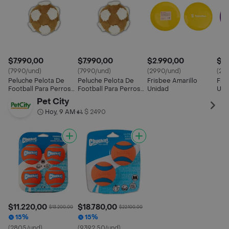
$7.990,00
$7.990,00
$2.990,00
$2.
(7990/und)
(7990/und)
(2990/und)
(29
Peluche Pelota De
Peluche Pelota De
Frisbee Amarillo
Fri
Football Para Perros
Football Para Perros
Unidad
Uni
Beige
Gris
Pet City
Hoy, 9 AM
$ 2490
•
$11.220,00
$18.780,00
$13.200,00
$22.100,00
15%
15%
(2805/und)
(9392.50/und)