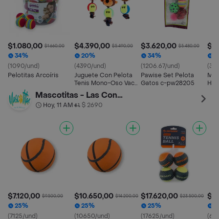
$1.080,00
$4.390,00
$3.620,00
$7.
$1.660,00
$5.490,00
$5.480,00
34%
20%
34%
2
(1090/und)
(4390/und)
(1206.67/und)
(38.
Pelotitas Arcoíris
Juguete Con Pelota
Pawise Set Pelota
Mar
Tenis Mono-Oso Vaca
Gatos c-pw28205
Hie
Mascotas Surtido
de 
Mascotitas - Las Condes
(PT310)
MS
Hoy, 11 AM
$ 2690
•
$7.120,00
$10.650,00
$17.620,00
$6.
$9.500,00
$14.200,00
$23.500,00
25%
25%
25%
2
(7125/und)
(10650/und)
(17625/und)
(69