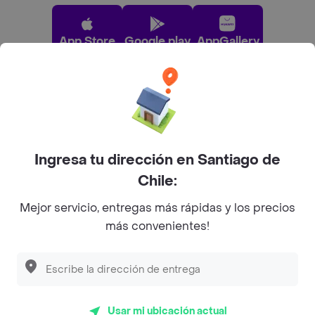
App Store
Google play
AppGallery
Pide tu comida favorita cerca de ti
Categorías
Ingresa tu dirección en Santiago de
Chile:
Únete a Rappi
Mejor servicio, entregas más rápidas y los precios
más convenientes!
Sobre Rappi
Facebook
Twitter
Instagram
Usar mi ubicación actual
©
2026
Rappi Inc. All rights reserved.