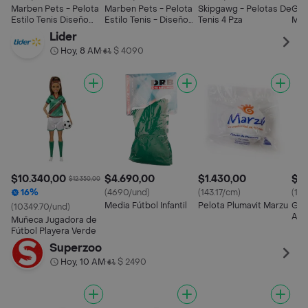
Marben Pets - Pelota
Marben Pets - Pelota
Skipgawg - Pelotas De
Giwi
Estilo Tenis Diseño
Estilo Tenis - Diseño
Tenis 4 Pza
Mor
Basketball Mediana
Basketball Grande
Lider
(sdr-233)
(sdr-242)
Hoy, 8 AM
$ 4090
•
$10.340,00
$4.690,00
$1.430,00
$10
$12.350,00
16%
(4690/und)
(143.17/cm)
(10
Media Fútbol Infantil
Pelota Plumavit Marzu
Gua
(10349.70/und)
Adu
Muñeca Jugadora de
Fútbol Playera Verde
Superzoo
Hoy, 10 AM
$ 2490
•