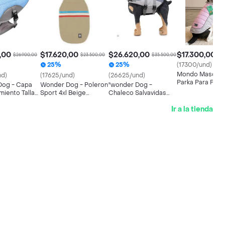
,00
$17.620,00
$26.620,00
$17.300,00
$26.900,00
$23.500,00
$35.500,00
25%
25%
(17300/und)
Mondo Mascota
nd)
(17625/und)
(26625/und)
Parka Para Perro
Dog - Capa
Wonder Dog - Poleron
"wonder Dog -
M (16237)
miento Talla
Sport 4xl Beige
Chaleco Salvavidas
o Del Lomo
(espalda: 65cm /
Tiburon Para Perros Xl
Ir a la tienda
Cuello: 50-54cm /
(20-50 Kg) Longitud
Pecho: 94-96cm)
De Espalda: 45 Cm,
Cuello: 50‐70 Cm,
Pecho 70-98 Cm "