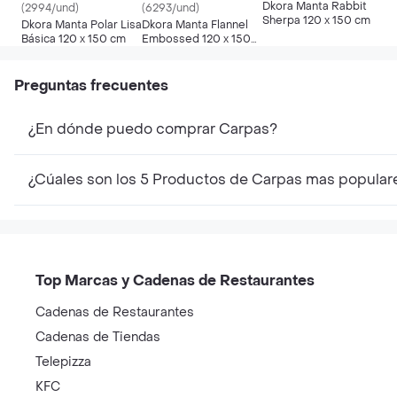
Dkora Manta Rabbit
(2994/und)
(6293/und)
Sherpa 120 x 150 cm
Dkora Manta Polar Lisa
Dkora Manta Flannel
Básica 120 x 150 cm
Embossed 120 x 150
cm
Preguntas frecuentes
¿En dónde puedo comprar Carpas?
¿Cúales son los 5 Productos de Carpas mas popular
Top Marcas y Cadenas de Restaurantes
Cadenas de Restaurantes
Cadenas de Tiendas
Telepizza
KFC