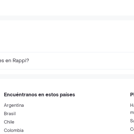
es en Rappi?
Encuéntranos en estos países
P
Argentina
H
m
Brasil
S
Chile
C
Colombia