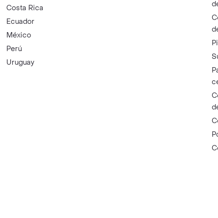
d
Costa Rica
C
Ecuador
d
México
P
Perú
S
Uruguay
P
c
C
d
C
P
C