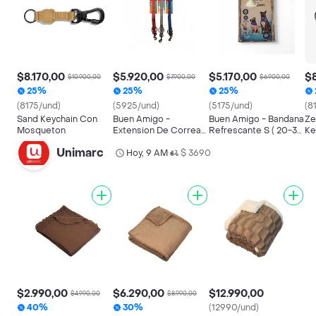
$8.170,00
$5.920,00
$5.170,00
$8
$10.900,00
$7.900,00
$6.900,00
25%
25%
25%
(8175/und)
(5925/und)
(5175/und)
(8
Sand Keychain Con
Buen Amigo -
Buen Amigo - Bandana
Ze
Mosqueton
Extension De Correa
Refrescante S ( 20-30
Ke
Para 2 Perros ( 2cm -
Cm ) Para Perros (
Unimarc
Largo 60cm ) 75596
Hoy, 9 AM
$ 3690
79218 )
•
$2.990,00
$6.290,00
$12.990,00
$4.990,00
$8.990,00
40%
30%
(12990/und)