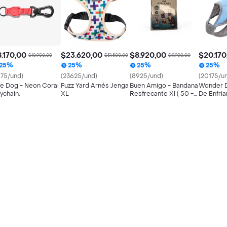
.170,00
$23.620,00
$8.920,00
$20.170
$10.900,00
$31.500,00
$11.900,00
25%
25%
25%
25%
175/und)
(23625/und)
(8925/und)
(20175/u
e Dog - Neon Coral
Fuzz Yard Arnés Jenga
Buen Amigo - Bandana
Wonder 
ychain.
XL
Resfrecante Xl ( 50 -
De Enfria
62 Cm ) Para Perros (
Xxl (larg
79221 )
69cm)