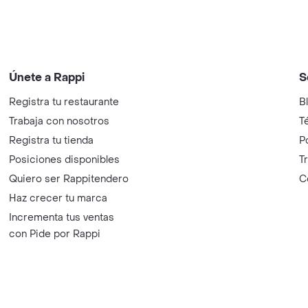
Únete a Rappi
S
Registra tu restaurante
B
Trabaja con nosotros
T
Registra tu tienda
P
Posiciones disponibles
T
Quiero ser Rappitendero
C
Haz crecer tu marca
Incrementa tus ventas
con Pide por Rappi