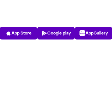
App Store
Play Store
AppGalle
App Store
Google play
AppGallery