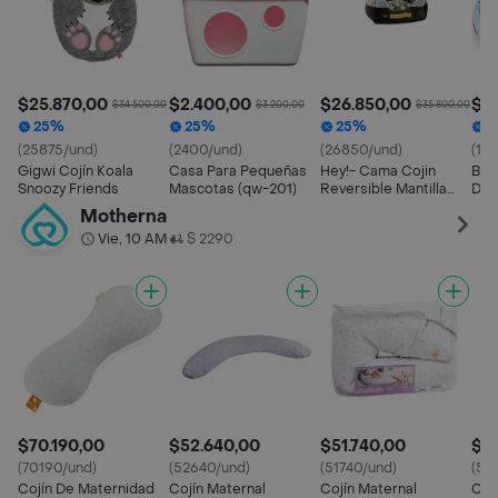
$25.870,00
$2.400,00
$26.850,00
$16
$34.500,00
$3.200,00
$35.800,00
25%
25%
25%
2
(25875/und)
(2400/und)
(26850/und)
(16
Gigwi Cojín Koala
Casa Para Pequeñas
Hey!- Cama Cojin
Brn
Snoozy Friends
Mascotas (qw-201)
Reversible Mantilla
De H
Talla S (50 X 40 Aprox)
Motherna
Vie, 10 AM
$ 2290
•
$70.190,00
$52.640,00
$51.740,00
$5
(70190/und)
(52640/und)
(51740/und)
(52
Cojín De Maternidad
Cojín Maternal
Cojín Maternal
Coj