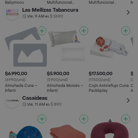
Babymoov
Multifuncional
Multifuncional
Mult
Amamantas
Amamantas
Ama
Las Mellizas Tabancura
Vie, 9 AM
$ 2690
•
$6.990,00
$5.900,00
$17.500,00
$39
(6990/und)
(5900/und)
(17500/und)
(39
Almohada Cuna –
Almohada Moisés –
Cojín Antireflujo Cuna
Col
Infanti
Infanti
Pack&play
And 
Cos
Casaideas
Esp
Vie, 11 AM
$ 890
•