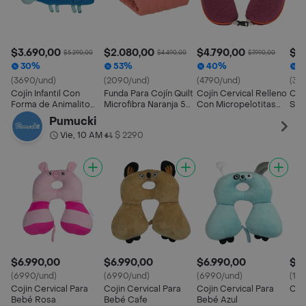
$3.690,00
$2.080,00
$4.790,00
$3
$5.290,00
$4.490,00
$7.990,00
30%
53%
40%
3
(3690/und)
(2090/und)
(4790/und)
(34
Cojín Infantil Con
Funda Para Cojín Quilt
Cojín Cervical Relleno
Coj
Forma de Animalito
Microfibra Naranja 50
Con Micropelotitas
Sill
Casaideas
x 50 cm Casaideas
Casaideas
Cas
Pumucki
Vie, 10 AM
$ 2290
•
$6.990,00
$6.990,00
$6.990,00
$19
(6990/und)
(6990/und)
(6990/und)
(19
Cojin Cervical Para
Cojin Cervical Para
Cojin Cervical Para
Coj
Bebé Rosa
Bebé Cafe
Bebé Azul