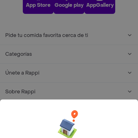
App Store
Google play
AppGallery
Pide tu comida favorita cerca de ti
Categorías
Únete a Rappi
Sobre Rappi
Facebook
Twitter
Instagram
©
2026
Rappi Inc. All rights reserved.