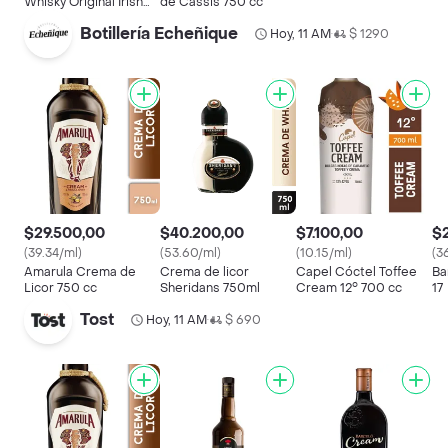
Whisky Original Irish
de Cassis 750 cc
Cream
Botillería Echeñique
Hoy, 11 AM
$ 1290
•
$29.500,00
$40.200,00
$7.100,00
$
(39.34/ml)
(53.60/ml)
(10.15/ml)
(3
Amarula Crema de
Crema de licor
Capel Cóctel Toffee
Ba
Licor 750 cc
Sheridans 750ml
Cream 12° 700 cc
17
Tost
Hoy, 11 AM
$ 690
•