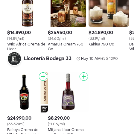
$14.890,00
$25.950,00
$24.890,00
$2
(14.89/ml)
(34.60/ml)
(33.19/ml)
(3
Wild Africa Crema de
Amarula Cream 750
Kahlua 750 Cc
Ba
Licor
Cc
Wh
C
Licorería Bodega 33
Hoy, 10 AM
$ 1290
•
$24.990,00
$8.290,00
(33.32/ml)
(11.06/ml)
Baileys Crema de
Mitjans Licor Crema