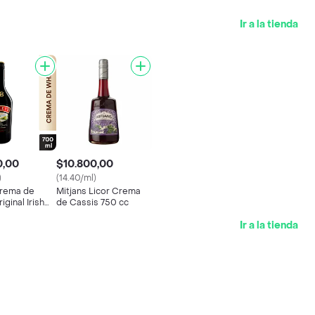
Ir a la tienda
0,00
$10.800,00
)
(14.40/ml)
Crema de
Mitjans Licor Crema
iginal Irish
de Cassis 750 cc
Ir a la tienda