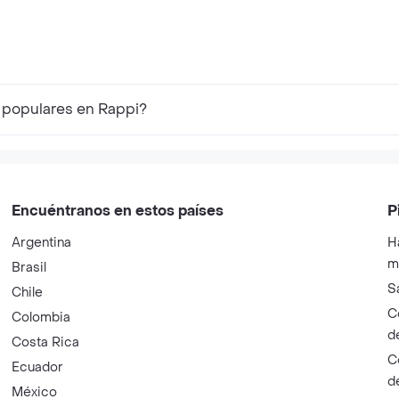
 populares en Rappi?
Encuéntranos en estos países
P
Argentina
H
m
Brasil
S
Chile
C
Colombia
d
Costa Rica
C
Ecuador
d
México