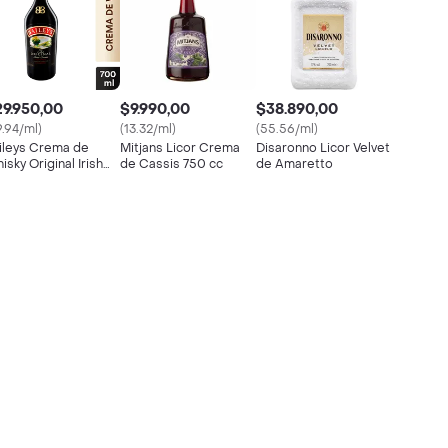
9.950,00
$9.990,00
$38.890,00
9.94/ml)
(13.32/ml)
(55.56/ml)
ileys Crema de
Mitjans Licor Crema
Disaronno Licor Velvet
isky Original Irish
de Cassis 750 cc
de Amaretto
ream