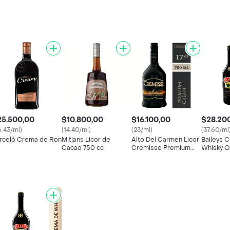
25.500,00
$10.800,00
$16.100,00
$28.20
6.43/ml)
(14.40/ml)
(23/ml)
(37.60/ml
rceló Crema de Ron
Mitjans Licor de
Alto Del Carmen Licor
Baileys 
Cacao 750 cc
Cremisse Premium
Whisky Or
Cream
Cream