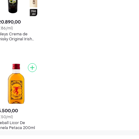
20.890,00
7.86/ml)
ileys Crema de
isky Original Irish
ream
5.500,00
7.50/ml)
reball Licor De
nela Petaca 200ml