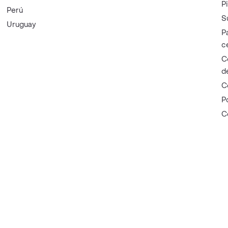
P
Perú
S
Uruguay
P
c
C
d
C
P
C