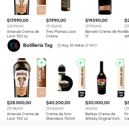
$17.990,00
$7.990,00
$19.590,00
$
(23.99/ml)
(11.42/ml)
(27.99/ml)
(2
Amarula Crema de
Tres Plumas Licor
Barceló Crema de Ron
Ba
Licor 750 cc
Crema
17
Wh
C
Botilleria Tag
Hoy, 10 AM
$ 1490
•
$28.000,00
$40.200,00
$30.000,00
$
(37.34/ml)
(53.60/ml)
(40/ml)
(2
Amarula Crema de
Crema de licor
Baileys Crema de
Fi
Licor 750 cc
Sheridans 750ml
Whisky Original Irish
Ca
Cream