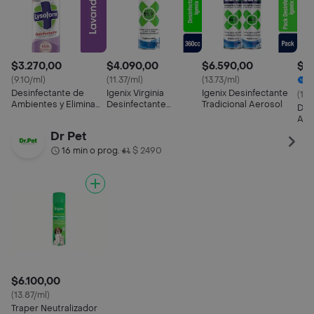
$3.270,00
$4.090,00
$6.590,00
$6
(9.10/ml)
(11.37/ml)
(13.73/ml)
2
Desinfectante de
Igenix Virginia
Igenix Desinfectante
(12.
Ambientes y Elimina
Desinfectante
Tradicional Aerosol
Des
Olores Lysoform
Tradicional Aerosol
Amb
Lavanda en Aerosol
Ori
Dr Pet
360ml
mL 
16 min o prog.
$ 2490
•
$6.100,00
(13.87/ml)
Traper Neutralizador