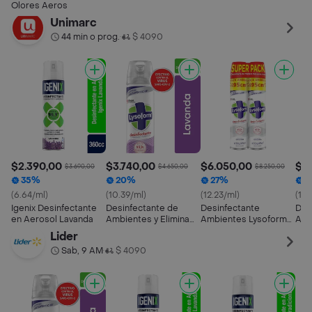
Olores Aeros
Unimarc
44 min o prog.
$ 4090
•
$2.390,00
$3.740,00
$6.050,00
$3.
$3.690,00
$4.650,00
$8.250,00
35%
20%
27%
2
(6.64/ml)
(10.39/ml)
(12.23/ml)
(10.
Igenix Desinfectante
Desinfectante de
Desinfectante
Des
en Aerosol Lavanda
Ambientes y Elimina
Ambientes Lysoform
Amb
Olores Lysoform
Original Aerosol 495
Sup
Lider
Lavanda en Aerosol
mL Pack X2
Air
Sab, 9 AM
$ 4090
•
360ml
cc