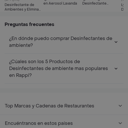
en Aerosol Lavanda
Desinfectante
Desinfectante de
Lys
Tradicional Aerosol
Ambientes y Elimina
Des
Olores Lysoform
Lav
Lavanda en Aerosol
360ml
Preguntas frecuentes
¿En dónde puedo comprar Desinfectantes de
ambiente?
¿Cúales son los 5 Productos de
Desinfectantes de ambiente mas populares
en Rappi?
Top Marcas y Cadenas de Restaurantes
Encuéntranos en estos países