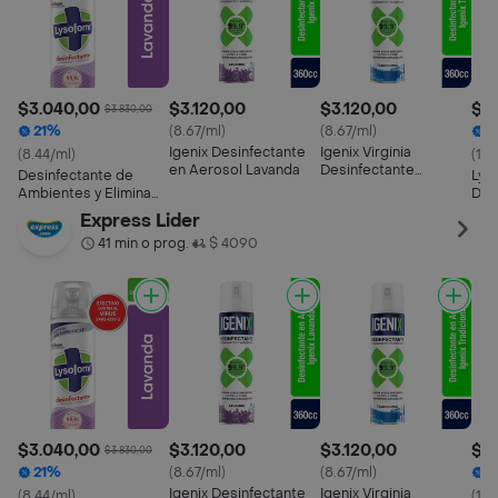
$3.040,00
$3.120,00
$3.120,00
$3
$3.830,00
21%
(8.67/ml)
(8.67/ml)
2
Igenix Desinfectante
Igenix Virginia
(8.44/ml)
(11.
en Aerosol Lavanda
Desinfectante
Desinfectante de
Lys
Tradicional Aerosol
Ambientes y Elimina
Des
Olores Lysoform
Lav
Express Lider
Lavanda en Aerosol
41 min o prog.
$ 4090
•
360ml
$3.040,00
$3.120,00
$3.120,00
$3
$3.830,00
21%
(8.67/ml)
(8.67/ml)
2
Igenix Desinfectante
Igenix Virginia
(8.44/ml)
(11.