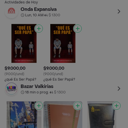
Ocupacional -
Distribuido
Uni
Actividades de Hoy
Universitaria
Hur
Onda Expansiva
Lun, 10 AM
$ 1300
•
$9.000,00
$9.000,00
(9000/und)
(9000/und)
¿qué Es Ser Papá?
¿qué Es Ser Papá?
Bazar Valkirias
18 min o prog.
$ 1300
•