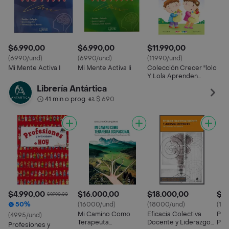
$6.990,00
$6.990,00
$11.990,00
(6990/und)
(6990/und)
(11990/und)
Mi Mente Activa I
Mi Mente Activa Ii
Colección Crecer "lolo
Y Lola Aprenden
Buenas Maneras"
Librería Antártica
41 min o prog.
$ 690
•
$4.990,00
$16.000,00
$18.000,00
$1
$9.990,00
50%
(16000/und)
(18000/und)
(18
Mi Camino Como
Eficacia Colectiva
Pod
(4995/und)
Terapeuta
Docente y Liderazgo
Polí
Profesiones y