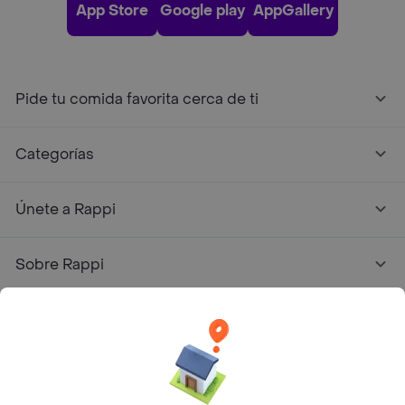
App Store
Google play
AppGallery
Pide tu comida favorita cerca de ti
Categorías
Únete a Rappi
Sobre Rappi
Facebook
Twitter
Instagram
©
2026
Rappi Inc. All rights reserved.