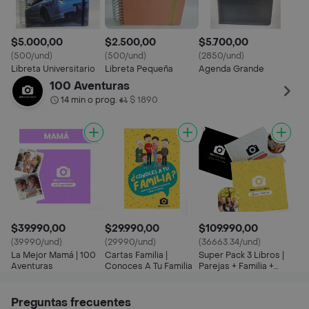
$5.000,00
$2.500,00
$5.700,00
(500/und)
(500/und)
(2850/und)
Libreta Universitario
Libreta Pequeña
Agenda Grande
100 Aventuras
14 min o prog.
$ 1890
•
$39.990,00
$29.990,00
$109.990,00
(39990/und)
(29990/und)
(36663.34/und)
La Mejor Mamá | 100
Cartas Familia |
Super Pack 3 Libros |
Aventuras
Conoces A Tu Familia
Parejas + Familia +
Cama
Preguntas frecuentes