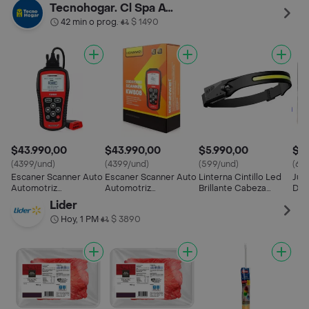
Termica Color Negro
Tecnohogar. Cl Spa Av. Matta
42 min o prog.
$ 1490
•
$43.990,00
$43.990,00
$5.990,00
$9.
(4399/und)
(4399/und)
(599/und)
(66
Escaner Scanner Auto
Escaner Scanner Auto
Linterna Cintillo Led
Jue
Automotriz
Automotriz
Brillante Cabeza
Des
Autodiagnostico
Autodiagnostico
Encendido Con
Prec
Lider
Multimarca
Multimarca
Sensor
Tel
Hoy, 1 PM
$ 3890
•