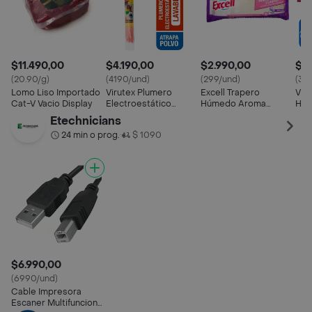
$11.490,00
$4.190,00
$2.990,00
$3
(20.90/g)
(4190/und)
(299/und)
(32
Lomo Liso Importado
Virutex Plumero
Excell Trapero
Vir
Cat-V Vacio Display
Electroestático
Húmedo Aroma
Húm
Clásica
Lavanda
Flor
Etechnicians
24 min o prog.
$ 1090
•
$6.990,00
(6990/und)
Cable Impresora
Escaner Multifuncional