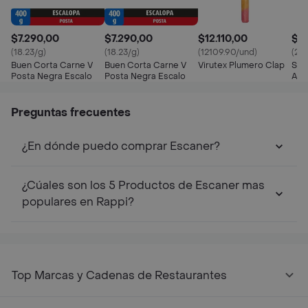
$7.290,00
$7.290,00
$12.110,00
$2
(18.23/g)
(18.23/g)
(12109.90/und)
(281
Buen Corta Carne V
Buen Corta Carne V
Virutex Plumero Clap
Sco
Posta Negra Escalo
Posta Negra Escalo
Alg
Ojal
Preguntas frecuentes
¿En dónde puedo comprar Escaner?
¿Cúales son los 5 Productos de Escaner mas
populares en Rappi?
Top Marcas y Cadenas de Restaurantes