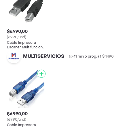
$6.990,00
(6990/und)
Cable Impresora
Escaner Multifuncional
Termica Color Negro
MULTISERVICIOS
41 min o prog.
$ 1490
•
$6.990,00
(6990/und)
Cable Impresora