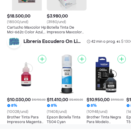
$18.500,00
$3.980,00
(18500/und)
(3980/und)
Cartucho Maxcolor Hp
Botella Tinta De
Mci-662c Color Azul,
Impresora Maxcolor
Rosado Y Amarillo
Mcb-5443 Para Epson
Librería Escudero On Line
70ml. Magento
42 min o prog.
$ 13
•
$10.030,00
$11.410,00
$10.950,00
$1
$10.900,00
$12.400,00
$11.900,00
8%
8%
8%
(10028/und)
(11408/und)
(10948/und)
(1
Brother Tinta Para
Epson Botella Tinta
Brother Tinta Negra
Ep
Impresora Magenta
T504 Cyan
Para Modelo
T5
Bt5001 M Botella
Mfct810w