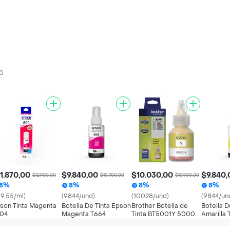
00
1.870,00
$9.840,00
$10.030,00
$9.840,
$12.900,00
$10.700,00
$10.900,00
8%
8%
8%
8%
69.55/ml)
(9844/und)
(10028/und)
(9844/un
son Tinta Magenta
Botella De Tinta Epson
Brother Botella de
Botella D
04
Magenta T664
Tinta BT5001Y 5000
Amarilla
Páginas Amarillo DCP