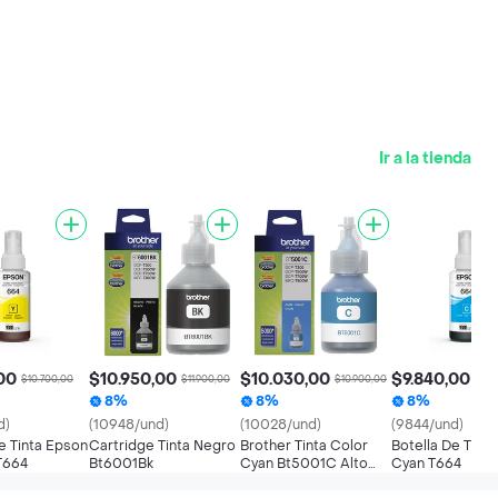
Ir a la tienda
00
$10.950,00
$10.030,00
$9.840,00
$10.700,00
$11.900,00
$10.900,00
$10.
8%
8%
8%
d)
(10948/und)
(10028/und)
(9844/und)
e Tinta Epson
Cartridge Tinta Negro
Brother Tinta Color
Botella De Tint
 T664
Bt6001Bk
Cyan Bt5001C Alto
Cyan T664
Rendimiento 1 U