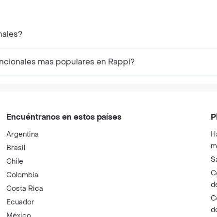
MFC
nales?
uncionales mas populares en Rappi?
Encuéntranos en estos países
P
Argentina
H
m
Brasil
S
Chile
C
Colombia
d
Costa Rica
C
Ecuador
d
México