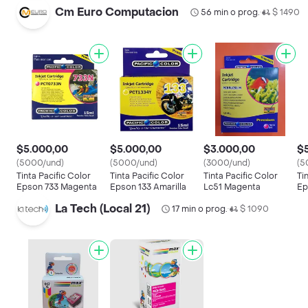
Cm Euro Computacion
56 min o prog.
$ 1490
•
$5.000,00
$5.000,00
$3.000,00
$
(5000/und)
(5000/und)
(3000/und)
(5
Tinta Pacific Color
Tinta Pacific Color
Tinta Pacific Color
Ti
Epson 733 Magenta
Epson 133 Amarilla
Lc51 Magenta
Ep
La Tech (Local 21)
17 min o prog.
$ 1090
•