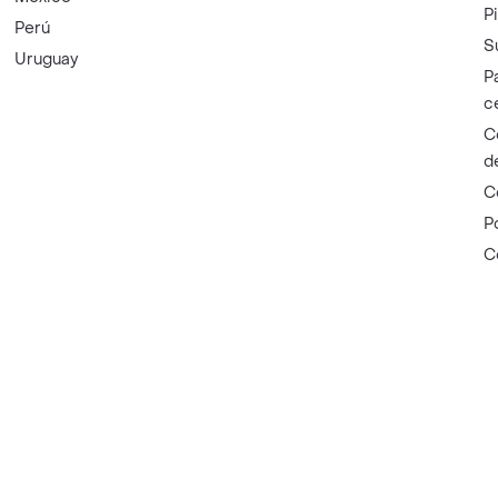
P
Perú
S
Uruguay
P
c
C
d
C
P
C