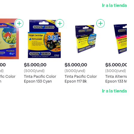
Ir a la tienda
,00
$5.000,00
$5.000,00
$5.000,00
d)
(5000/und)
(5000/und)
(5000/und)
ific Color
Tinta Pacific Color
Tinta Pacific Color
Tinta Alternativ
n
Epson 133 Cyan
Epson 117 Bk
Epson 133 Mage
Ir a la tienda