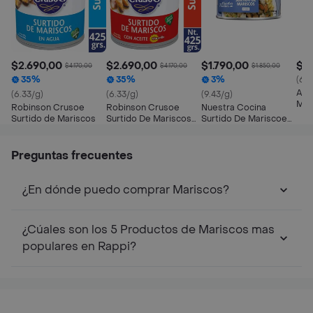
$2.690,00
$2.690,00
$1.790,00
$2
$4.170,00
$4.170,00
$1.850,00
35%
35%
3%
(6.3
Ang
(6.33/g)
(6.33/g)
(9.43/g)
Mar
Robinson Crusoe
Robinson Crusoe
Nuestra Cocina
Surtido de Mariscos
Surtido De Mariscos
Surtido De Mariscoen
En Aceite
Agua
Preguntas frecuentes
¿En dónde puedo comprar Mariscos?
¿Cúales son los 5 Productos de Mariscos mas
populares en Rappi?