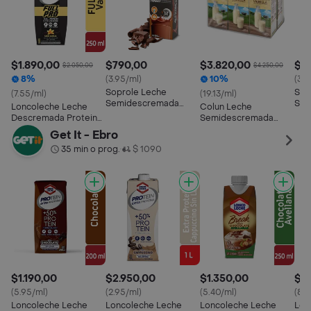
$1.890,00
$790,00
$3.820,00
$6
$2.050,00
$4.250,00
8%
(3.95/ml)
10%
(3.4
Soprole Leche
Sop
(7.55/ml)
(19.13/ml)
Semidescremada
Sem
Loncoleche Leche
Colun Leche
Chocolate Protein.
Cho
Descremada Protein
Semidescremada
Full Pro Sabor a Vainilla
Sabor Vainilla
Get It - Ebro
35 min o prog.
$ 1090
•
$1.190,00
$2.950,00
$1.350,00
$2.
(5.95/ml)
(2.95/ml)
(5.40/ml)
(8.7
Loncoleche Leche
Loncoleche Leche
Loncoleche Leche
Lon