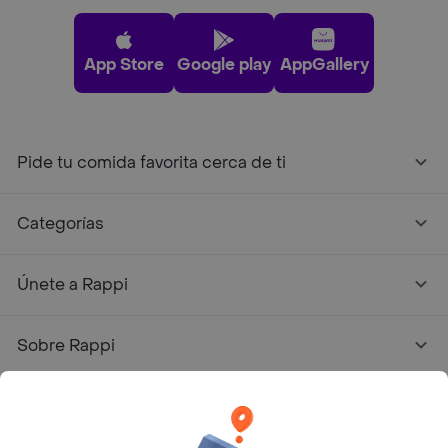
App Store
Google play
AppGallery
Pide tu comida favorita cerca de ti
Categorías
Únete a Rappi
Sobre Rappi
Facebook
Twitter
Instagram