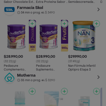
Sabor Chocolate Extra
Extra Proteína Sabor a
Semidescremada
Des
Protein
Cappuccino
Break Sabor
Full
Farmacia Skol
Chocolate Avellanas
34 min o prog.
$ 3490
•
$28.990,00
$28.990,00
$29.990,00
(32.22/g)
(32.22/g)
(37.49/g)
Pediasure
Pediasure
Nan Fórmula Infantil
Complemento
Suplemento
Optipro Etapa 3
Alimenticio Sabor
Alimenticio para Niños
Motherna
Chocolate en Polvo
Sabor Frutilla
35 min o prog.
$ 3290
•