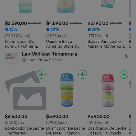
$2.590,00
$4.890,00
$5.190,00
$5.
$3.990,00
$6.990,00
$7.990,00
35%
30%
35%
3
(2594.80/und)
(4893/und)
(173.16/und)
(33.
Dispensador De
Unimom Bolsa
Bolsas Para Leche
Bol
Fórmula Motherna
Alimento Store &
Materna Motherna 30
Mat
Feed 1
Uns
Uns
Las Mellizas Tabancura
Hoy, 1 PM
$ 3890
•
$6.500,00
$5.900,00
$5.900,00
$4
(6500/und)
(5900/und)
(5900/und)
(46
Dosificador De Leche
Dosificador De Leche
Dosificador De Leche
Dos
- Motherna
Celeste – Pumucki
Rosado – Pumucki
Azu