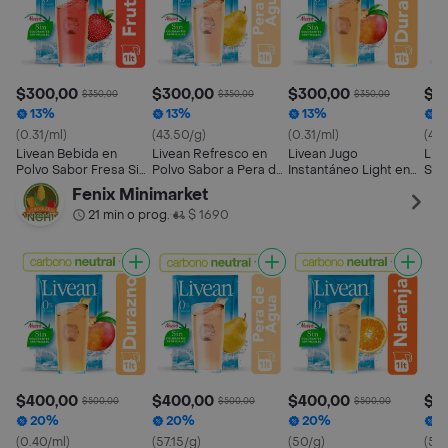
$300,00
$300,00
$300,00
$3
$350,00
$350,00
$350,00
13%
13%
13%
1
(0.31/ml)
(43.50/g)
(0.31/ml)
(43.
Livean Bebida en
Livean Refresco en
Livean Jugo
Liv
Polvo Sabor Fresa Sin
Polvo Sabor a Pera de
Instantáneo Light en
Sab
Azúcar 1 L
Agua 7 g
Polvo Sabor Durazno 1
Azú
Fenix Minimarket
L
21 min o prog.
$ 1690
•
$400,00
$400,00
$400,00
$4
$500,00
$500,00
$500,00
20%
20%
20%
2
(0.40/ml)
(57.15/g)
(50/g)
(50