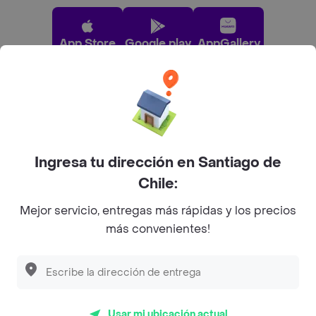
App Store
Google play
AppGallery
Pide tu comida favorita cerca de ti
Categorías
Ingresa tu dirección en Santiago de
Chile:
Únete a Rappi
Mejor servicio, entregas más rápidas y los precios
más convenientes!
Sobre Rappi
Facebook
Twitter
Instagram
Usar mi ubicación actual