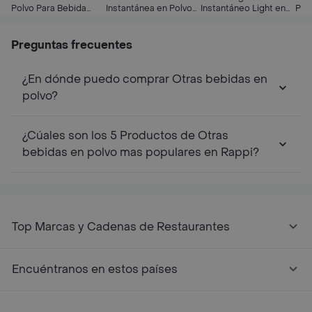
Polvo Para Bebida
Instantánea en Polvo
Instantáneo Light en
Pre
Sabor Piña 8 g
Sabor Naranja 1 L
Polvo Sabor Durazno 1
Sab
L
Azú
Preguntas frecuentes
¿En dónde puedo comprar Otras bebidas en
polvo?
¿Cúales son los 5 Productos de Otras
bebidas en polvo mas populares en Rappi?
Top Marcas y Cadenas de Restaurantes
Encuéntranos en estos países