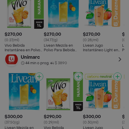
$270,00
$270,00
$270,00
$2
(0.27/ml)
(34.77/g)
(0.28/ml)
(0.2
Vivo Bebida
Livean Mezcla en
Livean Jugo
Liv
Instantánea en Polvo
Polvo Para Bebida
Instantáneo Light en
Pol
Sabor Naranja 1 L
Sabor Piña 8 g
Polvo Sabor Durazno 1
Lim
Unimarc
L
L
44 min o prog.
$ 3890
•
$300,00
$290,00
$300,00
$3
(37.50/g)
(0.29/ml)
(0.30/ml)
(37.
Livean Mezcla en
Vivo Bebida
Livean Jugo
Liv