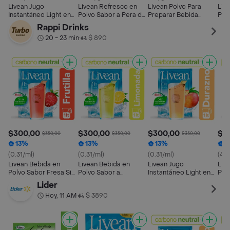
Livean Jugo
Livean Refresco en
Livean Polvo Para
Liv
Instantáneo Light en
Polvo Sabor a Pera de
Preparar Bebida
Pol
Polvo Sabor Durazno 1
Agua 7 g
Sabor a Naranja Sin
Sab
Rappi Drinks
L
Azúcar 8 g
20 - 23 min
$ 890
•
$300,00
$300,00
$300,00
$3
$350,00
$350,00
$350,00
13%
13%
13%
1
(0.31/ml)
(0.31/ml)
(0.31/ml)
(43.
Livean Bebida en
Livean Bebida en
Livean Jugo
Liv
Polvo Sabor Fresa Sin
Polvo Sabor a
Instantáneo Light en
Pol
Azúcar 1 L
Limonada Sin Azúcar 1
Polvo Sabor Durazno 1
Agu
Lider
L
L
Hoy, 11 AM
$ 3890
•