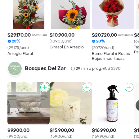
$29.170,00
$10.900,00
$20.720,00
$
$38.900,00
$25.900,00
25%
(10900/und)
20%
(6
Girasol En Arreglo
Ta
(29175/und)
(20720/und)
Pa
Arreglo Floral
Ramo Floral 6 Rosas
Rojas Importadas
Bosques Del Zar
29 min o prog.
$ 2290
•
$9.900,00
$15.900,00
$16.990,00
$
(9900/und)
(15900/und)
(16990/und)
(1