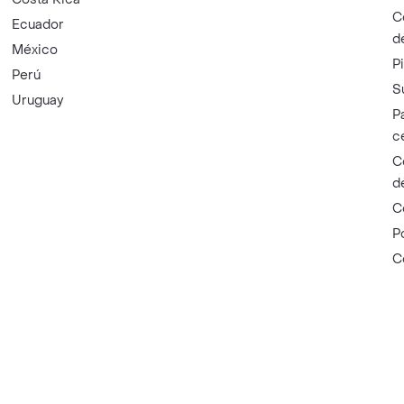
C
Ecuador
d
México
P
Perú
S
Uruguay
P
c
C
d
C
P
C