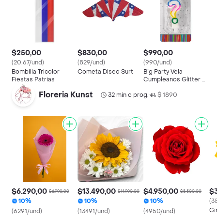
$250,00
$830,00
$990,00
(20.67/und)
(829/und)
(990/und)
Bombilla Tricolor
Cometa Diseo Surt
Big Party Vela
Fiestas Patrias
Cumpleanos Glitter N
?
Floreria Kunst
32 min o prog.
$ 1890
•
$6.290,00
$13.490,00
$4.950,00
$
$6.990,00
$14.990,00
$5.500,00
10%
10%
10%
(3
Gi
(6291/und)
(13491/und)
(4950/und)