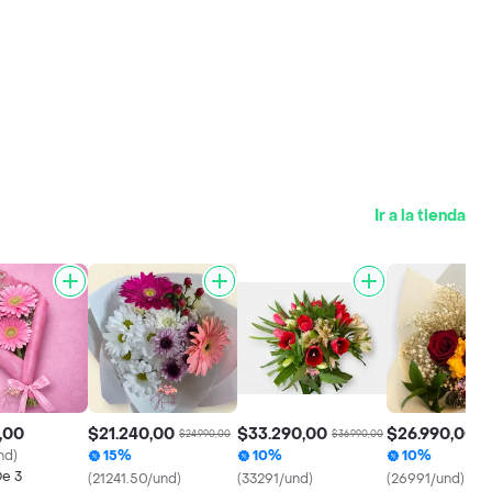
Ir a la tienda
,00
$21.240,00
$33.290,00
$26.990,00
$24.990,00
$36.990,00
$2
nd)
15%
10%
10%
De 3
(21241.50/und)
(33291/und)
(26991/und)