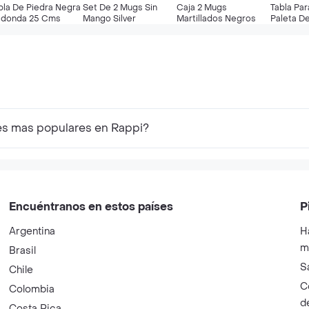
bla De Piedra Negra
Set De 2 Mugs Sin
Caja 2 Mugs
Tabla Par
donda 25 Cms
Mango Silver
Martillados Negros
Paleta D
les mas populares en Rappi?
Encuéntranos en estos países
P
Argentina
H
m
Brasil
S
Chile
C
Colombia
d
Costa Rica