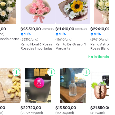
,00
$23.310,00
$11.610,00
$29.610,00
$25.900,00
$12.900,00
$32
nd)
10%
10%
10%
Condolencias
(23310/und)
(11610/und)
(29610/und)
Ramo Floral 6 Rosas
Ramito De Girasol Y
Ramo Astromeli
Rosadas Importadas
Margarita
Rosas Blancas
Ir a la tienda
,00
$22.720,00
$13.500,00
$21.850,00
nd)
(22725.92/und)
(13500/und)
(41.23/ml)