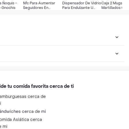
a Ñoquis -
Nfc Para Aumentar
Dispensador De Vidrio
Caja 2 Mugs
e Gnochis
Seguidores En
Para Endulzante U
Martillados Co
Instagram
Otros
ide tu comida favorita cerca de ti
amburguesas cerca de
i
ándwiches cerca de mi
omida Asiática cerca
e mi