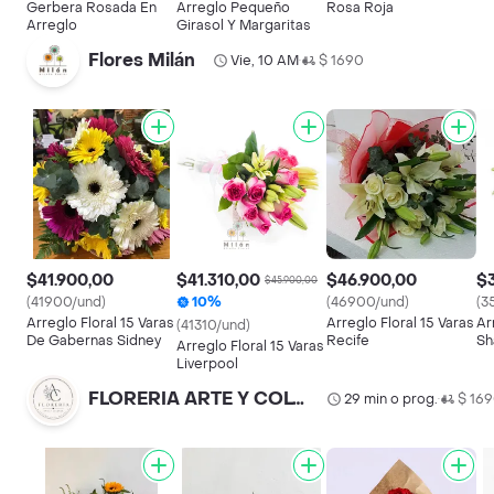
Gerbera Rosada En
Arreglo Pequeño
Rosa Roja
Arreglo
Girasol Y Margaritas
Flores Milán
Vie, 10 AM
$ 1690
•
$41.900,00
$41.310,00
$46.900,00
$
$45.900,00
(41900/und)
10%
(46900/und)
(3
Arreglo Floral 15 Varas
Arreglo Floral 15 Varas
Ar
(41310/und)
De Gabernas Sidney
Recife
Sh
Arreglo Floral 15 Varas
Liverpool
FLORERIA ARTE Y COLORES
29 min o prog.
$ 16
•