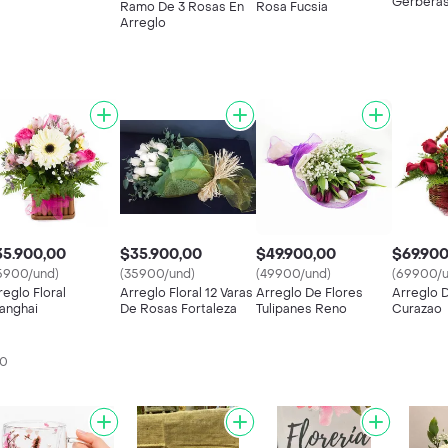
Gerbera
Ramo De 3 Rosas En
Rosa Fucsia
Arreglo
35.900,00
$35.900,00
$49.900,00
$69.900
5900/und)
(35900/und)
(49900/und)
(69900/u
reglo Floral
Arreglo Floral 12 Varas
Arreglo De Flores
Arreglo 
anghai
De Rosas Fortaleza
Tulipanes Reno
Curazao
90