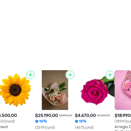
3.500,00
$25.190,00
$4.670,00
$18.990
$27.990,00
$5.500,00
500/und)
10%
15%
(18990/u
rasol
Arreglo 
(25191/und)
(4675/und)