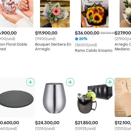
6.900,00
$11.900,00
$36.000,00
$27.900
$45.000,00
900/und)
(11900/und)
20%
(27900/u
zon Floral Doble
Bouquet Gerbera En
Arreglo 
(36000/und)
red
Arrreglo
Mediano
Ramo Calido Encanto
10.600,00
$24.300,00
$21.850,00
$12.100
0600/und)
(12150/und)
(10925/und)
(12100/u