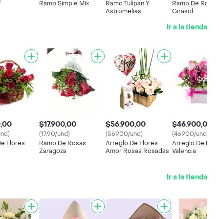
s
Ramo Simple Mix
Ramo Tulipan Y
Ramo De Rosas
Astromelias
Girasol
Ir a la tienda
,00
$17.900,00
$56.900,00
$46.900,00
nd)
(17.90/und)
(56900/und)
(46900/und)
De Flores
Ramo De Rosas
Arreglo De Flores
Arreglo De Flor
Zaragoza
Amor Rosas Rosadas
Valencia
Ir a la tienda