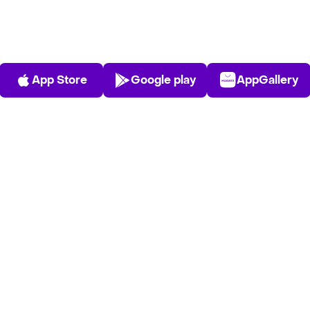
App Store
Play Store
AppGalle
App Store
Google play
AppGallery