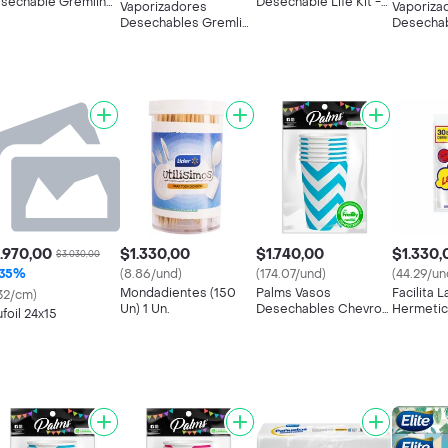
sechable Gremlin
Desechable Life Kit -
Vaporizadores
Vaporiza
antom Clear 9000
White Mocha Ice
Desechables Gremlin
Desechab
ff 5%
Fresh Grape 3500
Icy Apple
Puff
.970,00
$1.330,00
$1.740,00
$1.330,
$3.030,00
35%
(8.86/und)
(174.07/und)
(44.29/un
Mondadientes (150
Palms Vasos
Facilita 
.32/cm)
Un) 1 Un.
Desechables Chevron
Hermetic
ufoil 24x15
Azul