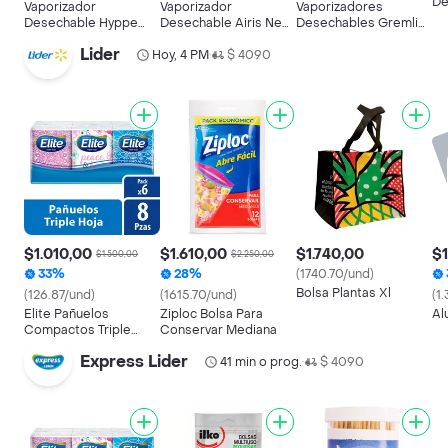
De
Vaporizador
Vaporizador
Vaporizadores
Ph
Desechable Hyppe
Desechable Airis Neo
Desechables Gremlin
Pu
Baymax 5000 Puff -
P8000 Sabor Piña
Banana Freeze 3500
Lider
Black Sakura 0%
Hoy, 4 PM
Colada Ice 5%
$ 4090
Puff
•
$1.010,00
$1.610,00
$1.740,00
$1
$1.500,00
$2.250,00
33%
28%
(1740.70/und)
Bolsa Plantas Xl
(126.87/und)
(1615.70/und)
(1
Elite Pañuelos
Ziploc Bolsa Para
Al
Compactos Triple
Conservar Mediana
Hoja x 6 Unidades
Express Lider
41 min o prog.
$ 4090
•