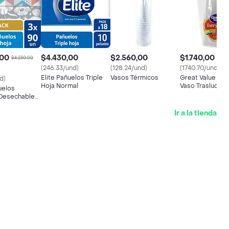
,00
$4.430,00
$2.560,00
$1.740,00
$4.230,00
(246.33/und)
(128.24/und)
(1740.70/und)
Elite Pañuelos Triple
Vasos Térmicos
Great Value Eve
d)
Hoja Normal
Vaso Traslucido
uelos
 Desechables
oble Hoja
Ir a la tienda