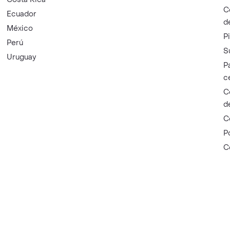
C
Ecuador
d
México
P
Perú
S
Uruguay
P
c
C
d
C
P
C