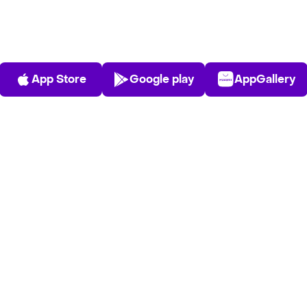
App Store
Play Store
AppGalle
App Store
Google play
AppGallery