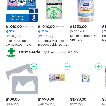
$1.010,00
$1.040,00
$1.330,00
$1
$1.500,00
$1.390,00
33%
25%
(8.86/und)
(1
Mondadientes (150
Pa
(126.87/und)
(10.41/und)
Un) 1 Un.
De
Elite Pañuelos
Ilko Bolsa Multiuso
Az
Compactos Triple
Biodegadable 20 X 30
Hoja x 6 Unidades
Bol
Cruz Verde
17 min o prog.
$ 1290
•
$100,00
$1.990,00
$1.990,00
$3
(100/und)
(248.75/und)
(199/und)
(3