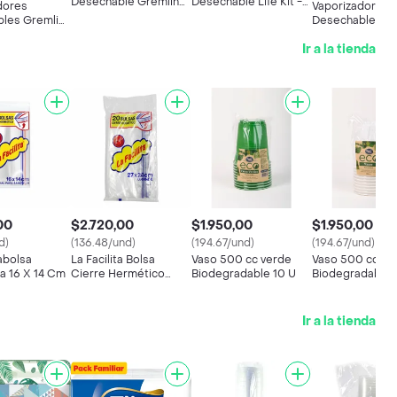
Desechable Gremlin
Desechable Life Kit -
dores
Vaporizador
Phantom X 50000
Maracuya Ice
les Gremlin
Desechable Air
Puffs - Alphonso
 3500 Puff
P8000 Sabor
Mango
Ir a la tienda
Strawberry Cr
00
$2.720,00
$1.950,00
$1.950,00
d)
(136.48/und)
(194.67/und)
(194.67/und)
Labolsa
La Facilita Bolsa
Vaso 500 cc verde
Vaso 500 cc
a 16 X 14 Cm
Cierre Hermético
Biodegradable 10 U
Biodegradable 
Grande
Ir a la tienda