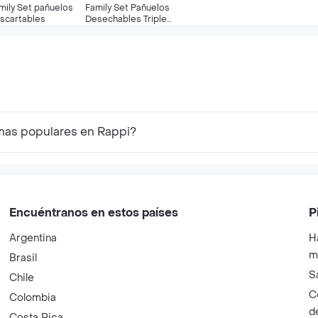
mily Set pañuelos
Family Set Pañuelos
scartables
Desechables Triple
Hoja X 18 Paquetes
mas populares en Rappi?
Encuéntranos en estos países
P
Argentina
H
m
Brasil
S
Chile
C
Colombia
d
Costa Rica