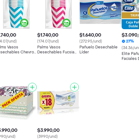
.740,00
$1.740,00
$1.640,00
$3.090
74.07/und)
(174.07/und)
(272.95/und)
27%
lms Vasos
Palms Vasos
Pañuelo Desechable
(34.36/un
sechables Chevron
Desechables Fucsia
Líder
Elite Pañ
ul
Chevron
Faciales
Diseño D
.990,00
$3.990,00
990/und)
(3990/und)