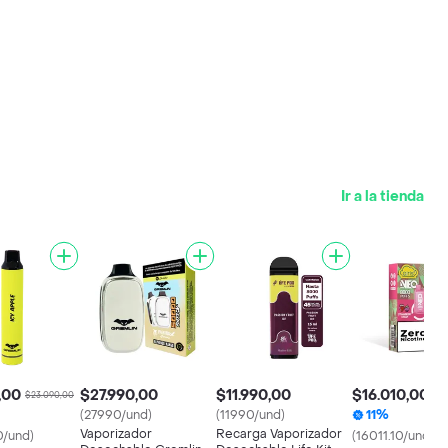
Ir a la tienda
,00
$27.990,00
$11.990,00
$16.010,00
$23.090,00
$17
(27990/und)
(11990/und)
11%
Vaporizador
Recarga Vaporizador
0/und)
(16011.10/und)