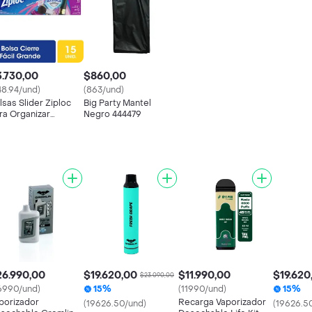
.730,00
$860,00
48.94/und)
(863/und)
lsas Slider Ziploc
Big Party Mantel
ra Organizar
Negro 444479
andes 15un
26.990,00
$19.620,00
$11.990,00
$19.620
$23.090,00
6990/und)
15%
(11990/und)
15%
porizador
Recarga Vaporizador
(19626.50/und)
(19626.5