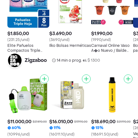
$1.850,00
$3.690,00
$1.990,00
$3
(231.25/und)
(3690/und)
(1990/und)
(2
Elite Pañuelos
Ilko Bolsas Herméticas
Carnaval Online Vaso
Bo
Compactos Triple
A�o Nuevo / Balde
pa
Hoja x 6 Unidades
Playa
Gr
Zigzaboo
14 min o prog.
$ 1300
•
$11.000,00
$16.010,00
$18.690,00
$
$27.490,00
$17.990,00
$21.990,00
60%
11%
15%
(2
Va
(10996/und)
(16011.10/und)
(18691.50/und)