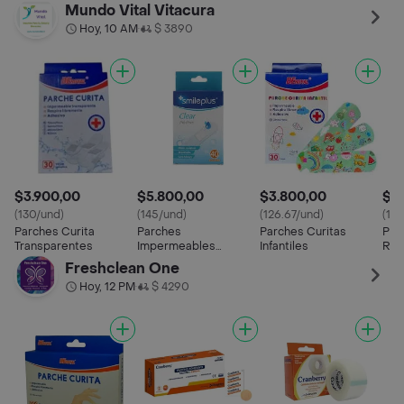
Cm 
Mundo Vital Vitacura
Hoy, 10 AM
$ 3890
•
$3.900,00
$5.800,00
$3.800,00
$3
(130/und)
(145/und)
(126.67/und)
(10
Parches Curita
Parches
Parches Curitas
Par
Transparentes
Impermeables
Infantiles
Red
Transparentes
Freshclean One
Hoy, 12 PM
$ 4290
•