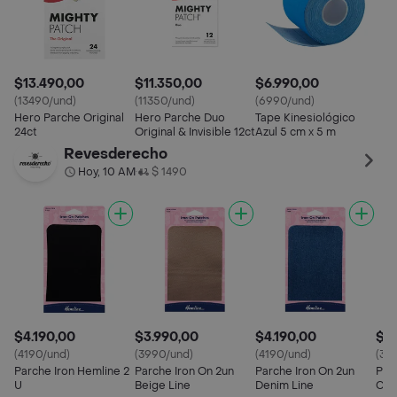
$13.490,00
$11.350,00
$6.990,00
(13490/und)
(11350/und)
(6990/und)
Hero Parche Original
Hero Parche Duo
Tape Kinesiológico
24ct
Original & Invisible 12ct
Azul 5 cm x 5 m
Revesderecho
Hoy, 10 AM
$ 1490
•
$4.190,00
$3.990,00
$4.190,00
$3
(4190/und)
(3990/und)
(4190/und)
(34
Parche Iron Hemline 2
Parche Iron On 2un
Parche Iron On 2un
Par
U
Beige Line
Denim Line
Cor