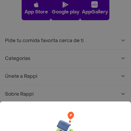
App Store
Google play
AppGallery
Pide tu comida favorita cerca de ti
Categorías
Únete a Rappi
Sobre Rappi
Facebook
Twitter
Instagram
©
2026
Rappi Inc. All rights reserved.