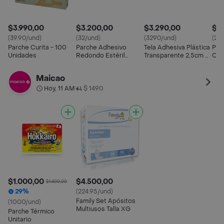
$3.990,00
$3.200,00
$3.290,00
$5.
(39.90/und)
(32/und)
(3290/und)
(29
Parche Curita - 100
Parche Adhesivo
Tela Adhesiva Plástica
Par
Unidades
Redondo Estéril
Transparente 2,5cm X
Cic
Cramberry 100 Und.
9m
Y H
15c
Maicao
Hoy, 11 AM
$ 1490
•
$1.000,00
$4.500,00
$1.400,00
29%
(224.95/und)
Family Set Apósitos
(1000/und)
Multiusos Talla XG
Parche Térmico
Unitario