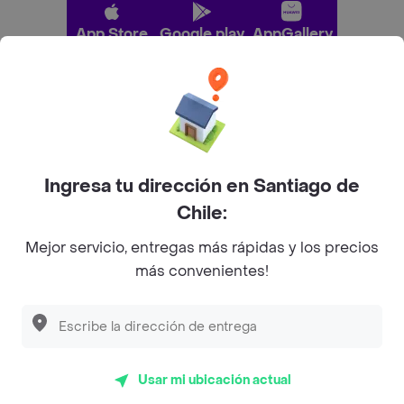
App Store
Google play
AppGallery
Pide tu comida favorita cerca de ti
Categorías
Ingresa tu dirección en Santiago de
Chile:
Únete a Rappi
Mejor servicio, entregas más rápidas y los precios
más convenientes!
Sobre Rappi
Facebook
Twitter
Instagram
Usar mi ubicación actual
©
2026
Rappi Inc. All rights reserved.