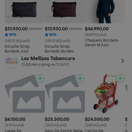
$13.930,00
$13.930,00
$46.990,00
$16.990,00
$16.990,00
18%
18%
(46990/und)
Chaqueta Bordado
(13931.80/und)
(13931.80/und)
Denim M Azul
Estuche Strap
Estuche Strap
Bordado Azul
Bordado Burdeo
Las Mellizas Tabancura
53 min o prog.
$ 2690
•
$6.100,00
$25.300,00
$24.500,00
$2
(6100/und)
(25300/und)
(24500/und)
(25
Juego De
Saco De Dormir Bebe
Carrito De
Sac