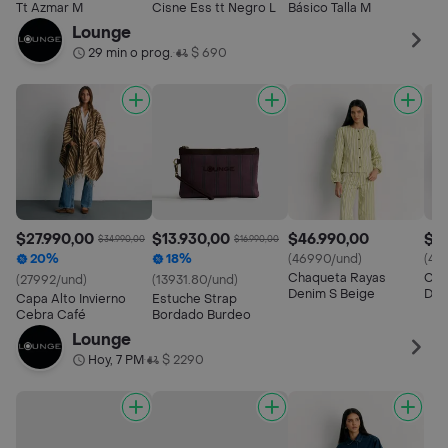
Neg
Tt Azmar M
Cisne Ess tt Negro L
Básico Talla M
Lounge
29 min o prog.
$ 690
•
$27.990,00
$13.930,00
$46.990,00
$4
$34.990,00
$16.990,00
20%
18%
(46990/und)
(46
Chaqueta Rayas
Cha
(27992/und)
(13931.80/und)
Denim S Beige
Den
Capa Alto Invierno
Estuche Strap
Cebra Café
Bordado Burdeo
Lounge
Hoy, 7 PM
$ 2290
•