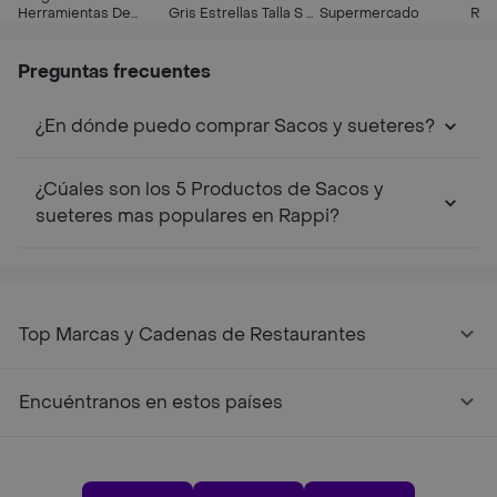
Herramientas De
Gris Estrellas Talla S –
Supermercado
Rosa
Juguetes Para Niños-
Opaline
– O
Mile
Preguntas frecuentes
¿En dónde puedo comprar Sacos y sueteres?
¿Cúales son los 5 Productos de Sacos y
sueteres mas populares en Rappi?
Top Marcas y Cadenas de Restaurantes
Encuéntranos en estos países