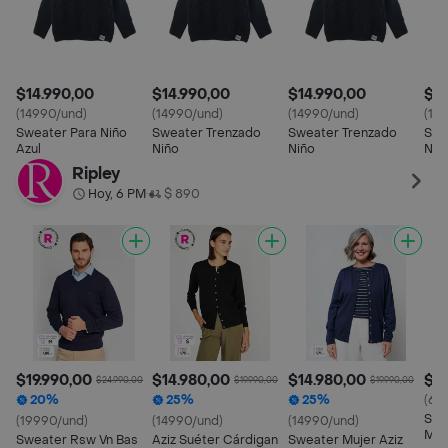
$14.990,00
$14.990,00
$14.990,00
$14
(14990/und)
(14990/und)
(14990/und)
(14
Sweater Para Niño
Sweater Trenzado
Sweater Trenzado
Swe
Azul
Niño
Niño
Niñ
Ripley
Hoy, 6 PM
$ 890
•
$19.990,00
$14.980,00
$14.980,00
$69
$24.990,00
$19.990,00
$19.990,00
20%
25%
25%
(69
Swe
(19990/und)
(14990/und)
(14990/und)
Mw0
Sweater Rsw Vn Bas
Aziz Suéter Cárdigan
Sweater Mujer Aziz