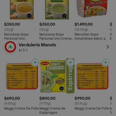
$350,00
$350,00
$1.490,00
$5
(25/g)
(25/g)
(23.29/g)
(36.
Naturezza Sopa
Naturezza Sopa
Maruchan Sopa
Gou
Personal Uno
Personal Uno Crema
Instantánea Sabor a
Esp
Consomé Pollo
Espárragos
Pollo
Sol
Verduleria Manolo
$ 0
$690,00
$800,00
$990,00
$8
(9.59/g)
(11.77/g)
(13.75/g)
(18.
Maggi Crema De Pollo
Maggi Crema de
Maggi Crema De Pollo
Mag
Espárragos
Tom