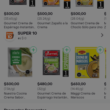
$500,00
$500,00
$500,00
$6
(33.65/g)
(25.24/g)
(28.04/g)
(14.
Gourmet Crema de
Gourmet Zapallo a la
Gourmet Crema de
Mag
Espárrago Instantánea
Crema
Choclo Sólo para Uno
Zap
Solo para Uno
SUPER 10
$ 0
$500,00
$480,00
$650,00
$6
(7.36/g)
(32/g)
(14.45/g)
(9.5
Nuestra Cocina
Gourmet Crema de
Maggi Crema de
Mag
Crema Sabor
Espárrago Instantánea
Mariscos
Esp
Espárragos
Solo para Uno