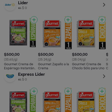
Lider
$ 0
$500,00
$500,00
$500,00
$4
(33.65/g)
(25.24/g)
(28.04/g)
(6.1
Gourmet Crema de
Gourmet Zapallo a la
Gourmet Crema de
Sop
Espárrago Instantánea
Crema
Choclo Sólo para Uno
Car
Solo para Uno
Express Lider
$ 0