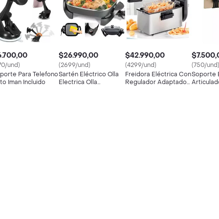
.700,00
$26.990,00
$42.990,00
$7.500,
70/und)
(2699/und)
(4299/und)
(750/und
porte Para Telefono
Sartén Eléctrico Olla
Freidora Eléctrica Con
Soporte 
to Iman Incluido
Electrica Olla
Regulador Adaptador
Articulad
Inteligente Familiar
Incluido
Ipad/tabl
Metalico