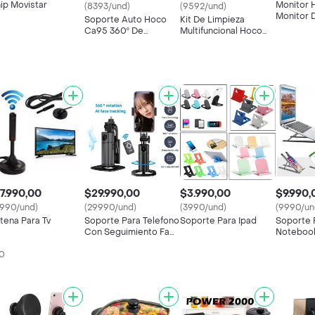
ip Movistar
Monitor 
(8393/und)
(9592/und)
Monitor 
Soporte Auto Hoco
Kit De Limpieza
Temperat
Ca95 360º De
Multifuncional Hoco
Hx40
Rotación
Ut2
7.990,00
$29.990,00
$3.990,00
$9.990,
7990/und)
(29990/und)
(3990/und)
(9990/un
tena Para Tv
Soporte Para Telefono
Soporte Para Ipad
Soporte 
Con Seguimiento Facil
Noteboo
Por Ia , Estabilizador
90
De Gimbal Inteligente
Con Rotacion
Automatica