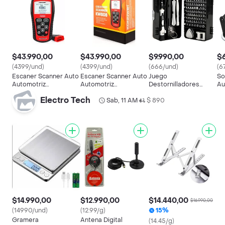
$43.990,00
$43.990,00
$9.990,00
$6
(4399/und)
(4399/und)
(666/und)
(6
Escaner Scanner Auto
Escaner Scanner Auto
Juego
So
Automotriz
Automotriz
Destornilladores
Au
Autodiagnostico
Autodiagnostico
Precisión 115 En 1
Electro Tech
Multimarca
Multimarca
Sab, 11 AM
$ 890
Teléfono Notebook
•
$14.990,00
$12.990,00
$14.440,00
$16.990,00
(14990/und)
(12.99/g)
15%
Gramera
Antena Digital
(14.45/g)