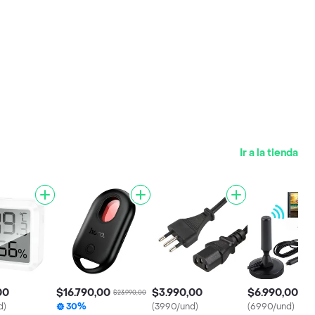
Ir a la tienda
00
$16.790,00
$3.990,00
$6.990,00
$23.990,00
d)
30%
(3990/und)
(6990/und)