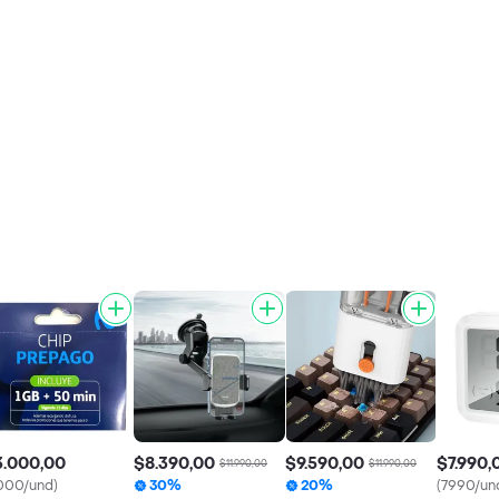
3.000,00
$8.390,00
$9.590,00
$7.990,
$11.990,00
$11.990,00
000/und)
30%
20%
(7990/un