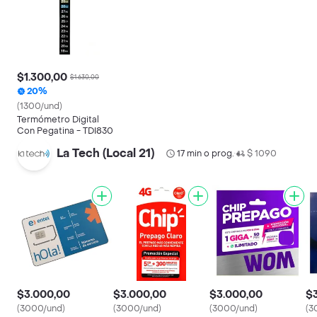
$1.300,00
$1.630,00
20%
(1300/und)
Termómetro Digital
Con Pegatina - TDI830
La Tech (Local 21)
17 min o prog.
$ 1090
•
$3.000,00
$3.000,00
$3.000,00
$
(3000/und)
(3000/und)
(3000/und)
(3