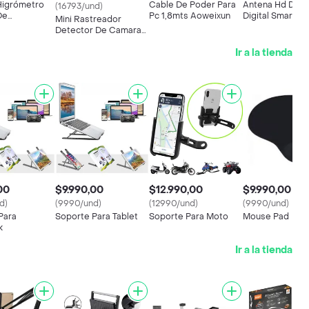
Higrómetro
Cable De Poder Para
Antena Hd De T
(16793/und)
De
Pc 1,8mts Aoweixun
Digital Smart Ir
Mini Rastreador
ura Hoco
Detector De Camara
Hoco E95
Ir a la tienda
00
$9.990,00
$12.990,00
$9.990,00
d)
(9990/und)
(12990/und)
(9990/und)
Para
Soporte Para Tablet
Soporte Para Moto
Mouse Pad
k
Ir a la tienda