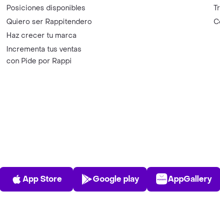
Posiciones disponibles
T
Quiero ser Rappitendero
C
Haz crecer tu marca
Incrementa tus ventas
con Pide por Rappi
App Store
Play Store
AppGalle
App Store
Google play
AppGallery