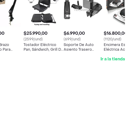
00
$25.990,00
$6.990,00
$16.800,00
)
(2599/und)
(699/und)
(1120/und)
Brazo
Tostador Eléctrico
Soporte De Auto
Encimera Estuf
o Para
Pan, Sándwich, Grill De
Asiento Trasero
Eléctrica Acero 
et/telf
Carnes, Vegetales
Celular Y Colgador
1000w Raf R.8
Ir a la tienda
Color Negro
Cartera