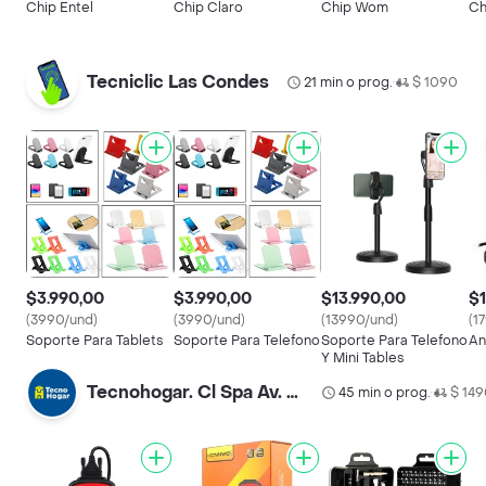
Chip Entel
Chip Claro
Chip Wom
Ch
Tecniclic Las Condes
21 min o prog.
$ 1090
•
$3.990,00
$3.990,00
$13.990,00
$1
(3990/und)
(3990/und)
(13990/und)
(1
Soporte Para Tablets
Soporte Para Telefono
Soporte Para Telefono
An
Y Mini Tables
Tecnohogar. Cl Spa Av. Matta
45 min o prog.
$ 14
•