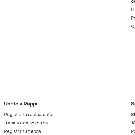
d
C
P
C
Únete a Rappi
S
Registra tu restaurante
B
Trabaja con nosotros
T
Registra tu tienda
P