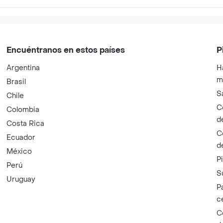
Encuéntranos en estos países
P
Argentina
H
m
Brasil
S
Chile
C
Colombia
d
Costa Rica
C
Ecuador
d
México
P
Perú
S
Uruguay
P
c
C