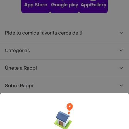
App Store
Google play
AppGallery
Pide tu comida favorita cerca de ti
Categorías
Únete a Rappi
Sobre Rappi
Facebook
Twitter
Instagram
©
2026
Rappi Inc. All rights reserved.