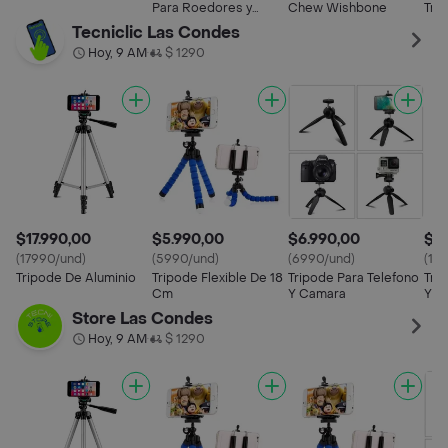
Para Roedores y
Chew Wishbone
Tric
Conejos 15 cm
Tecniclic Las Condes
Hoy, 9 AM
$ 1290
•
$17.990,00
$5.990,00
$6.990,00
$17
(17990/und)
(5990/und)
(6990/und)
(17
Tripode De Aluminio
Tripode Flexible De 18
Tripode Para Telefono
Tri
Cm
Y Camara
Y T
Store Las Condes
Hoy, 9 AM
$ 1290
•