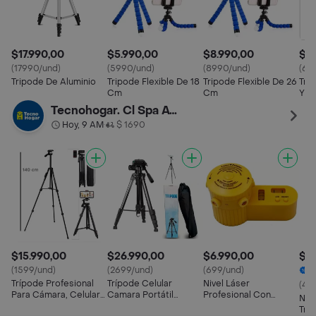
$17.990,00
$5.990,00
$8.990,00
$6.
(17990/und)
(5990/und)
(8990/und)
(69
Tripode De Aluminio
Tripode Flexible De 18
Tripode Flexible De 26
Tri
Cm
Cm
Y C
Tecnohogar. Cl Spa Av. Matta
Hoy, 9 AM
$ 1690
•
$15.990,00
$26.990,00
$6.990,00
$4
(1599/und)
(2699/und)
(699/und)
2
Trípode Profesional
Trípode Celular
Nivel Láser
(45
Para Cámara, Celular,
Camara Portátil
Profesional Con
Niv
Video
Aluminio 170 Cm
Trípode Cuatro En Uno
Tri