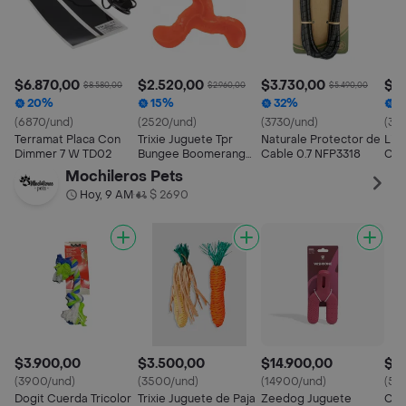
$6.870,00
$2.520,00
$3.730,00
$3
$8.580,00
$2.960,00
$5.490,00
20%
15%
32%
2
(6870/und)
(2520/und)
(3730/und)
(38
Terramat Placa Con
Trixie Juguete Tpr
Naturale Protector de
Liv
Dimmer 7 W TD02
Bungee Boomerang
Cable 0.7 NFP3318
Con
Triplex
614
Mochileros Pets
Hoy, 9 AM
$ 2690
•
$3.900,00
$3.500,00
$14.900,00
$5
(3900/und)
(3500/und)
(14900/und)
(55
Dogit Cuerda Tricolor
Trixie Juguete de Paja
Zeedog Juguete
Cue