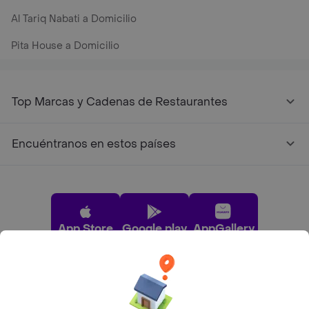
Al Tariq Nabati a Domicilio
Pita House a Domicilio
Top Marcas y Cadenas de Restaurantes
Encuéntranos en estos países
App Store
Google play
AppGallery
Pide tu comida favorita cerca de ti