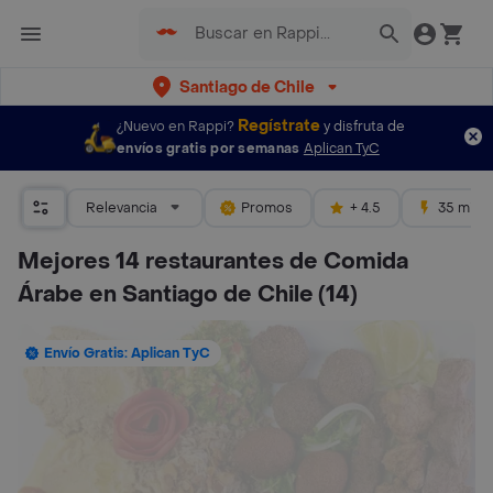
Santiago de Chile
Regístrate
¿Nuevo en Rappi?
y disfruta de
envíos gratis por semanas
Aplican TyC
Relevancia
Promos
+ 4.5
35 mins
Mejores 14 restaurantes de Comida
Árabe en Santiago de Chile
(14)
Envío Gratis: Aplican TyC