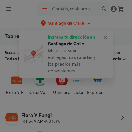
Santiago de Chile
Top resultados para "poett"
Ingresa tu dirección en
Santiago de Chile
.
Mejor servicio,
Buscar en:
Ordenar por:
entregas más rápidas y
Todas las secciones
Relevancia
los precios más
convenientes!
Flora Y Fungi
Cruz Verde
Unimarc
Lider
Express Lider
Flora Y Fungi
Hoy, 9 AM
$ 1890
•