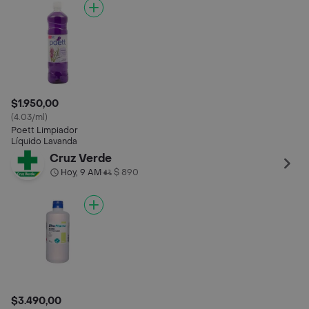
$1.950,00
(4.03/ml)
Poett Limpiador
Líquido Lavanda
Cruz Verde
Hoy, 9 AM
$ 890
•
$3.490,00