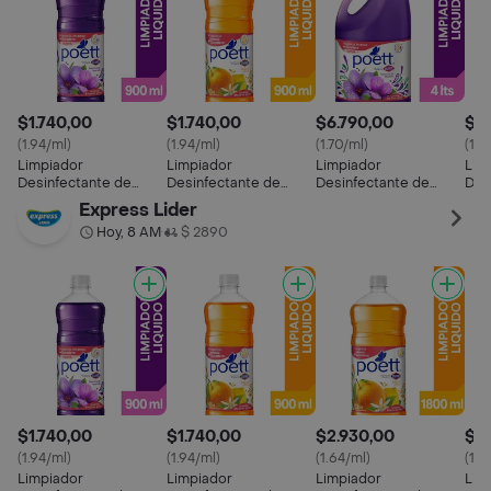
$1.740,00
$1.740,00
$6.790,00
$1.
(1.94/ml)
(1.94/ml)
(1.70/ml)
(1.9
Limpiador
Limpiador
Limpiador
Lim
Desinfectante de
Desinfectante de
Desinfectante de
Des
Pisos Poett Frescura
Pisos Poett Frescura
Pisos Poett Frescura
Piso
Express Lider
de Lavanda (Botella)
Cítrica (Botella) 900
de Lavanda (Botella)
Play
Hoy, 8 AM
$ 2890
•
900 ml
ml
4000 ml
$1.740,00
$1.740,00
$2.930,00
$6.
(1.94/ml)
(1.94/ml)
(1.64/ml)
(1.7
Limpiador
Limpiador
Limpiador
Lim