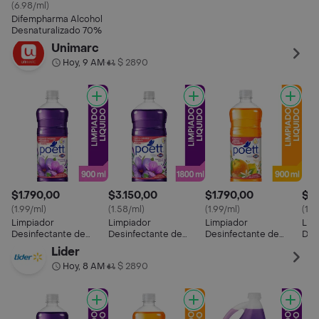
(6.98/ml)
Difempharma Alcohol
Desnaturalizado 70%
Unimarc
Hoy, 9 AM
$ 2890
•
$1.790,00
$3.150,00
$1.790,00
$6.
(1.99/ml)
(1.58/ml)
(1.99/ml)
(1.7
Limpiador
Limpiador
Limpiador
Lim
Desinfectante de
Desinfectante de
Desinfectante de
Des
Pisos Poett Frescura
Pisos Poett Frescura
Pisos Poett Frescura
Pis
Lider
de Lavanda (Botella)
de Lavanda (Botella)
Cítrica (Botella) 900
de 
Hoy, 8 AM
$ 2890
•
900 ml
1800 ml
ml
400