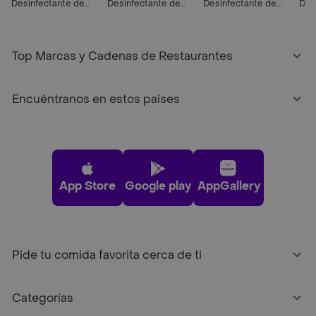
Desinfectante de
Desinfectante de
Desinfectante de
Des
Pisos Poett Frescura
Pisos Poett Frescura
Pisos Poett Frescura
Pis
de Lavanda (Botella)
Cítrica (Botella) 900
Cítrica (Botella) 1800
de 
900 ml
ml
ml
400
Top Marcas y Cadenas de Restaurantes
Encuéntranos en estos países
App Store
Google play
AppGallery
Pide tu comida favorita cerca de ti
Categorías