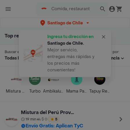
Santiago de Chile
Top resultados para "capicua"
Ingresa tu dirección en
Santiago de Chile
.
Mejor servicio,
Buscar en:
Ordenar por:
entregas más rápidas y
Todas las secciones
Relevancia
los precios más
convenientes!
Mistura del Perú Providencia
Turbo
Ambikaluz Boutique
Mama Pacha
Tapuy Restaurante
Mistura del Perú Providencia
19 min
$ 0
5
•
•
Envío Gratis: Aplican TyC