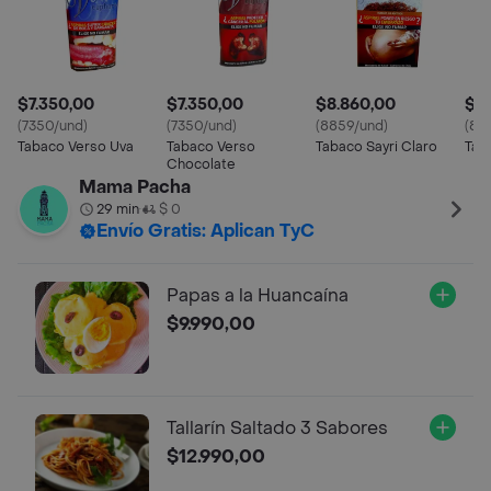
$7.350,00
$7.350,00
$8.860,00
$8
(7350/und)
(7350/und)
(8859/und)
(88
Tabaco Verso Uva
Tabaco Verso
Tabaco Sayri Claro
Taba
Chocolate
Mama Pacha
29 min
$ 0
•
Envío Gratis: Aplican TyC
Papas a la Huancaína
$9.990,00
Tallarín Saltado 3 Sabores
$12.990,00