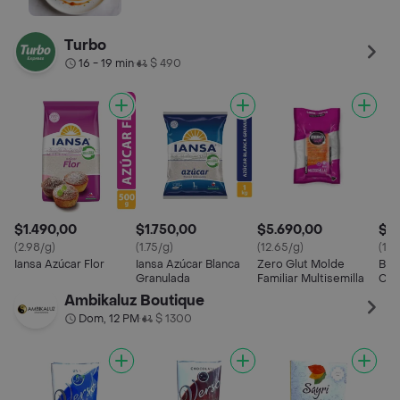
Turbo
16 - 19 min
$ 490
•
$1.490,00
$1.750,00
$5.690,00
$6
(2.98/g)
(1.75/g)
(12.65/g)
(12.
Iansa Azúcar Flor
Iansa Azúcar Blanca
Zero Glut Molde
B O
Granulada
Familiar Multisemilla
Coc
Ambikaluz Boutique
Dom, 12 PM
$ 1300
•