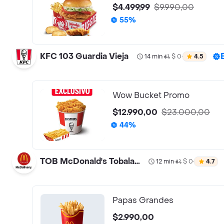
$4.499,99
$9.990,00
55%
KFC 103 Guardia Vieja
14 min
$ 0
4.5
•
•
Wow Bucket Promo
$12.990,00
$23.000,00
44%
TOB McDonald's Tobalaba
12 min
$ 0
4.7
•
•
Papas Grandes
$2.990,00