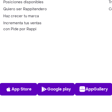
Posiciones disponibles
T
Quiero ser Rappitendero
C
Haz crecer tu marca
Incrementa tus ventas
con Pide por Rappi
App Store
Play Store
AppGalle
App Store
Google play
AppGallery