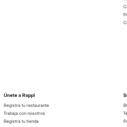
C
P
C
Únete a Rappi
S
Registra tu restaurante
B
Trabaja con nosotros
T
Registra tu tienda
P