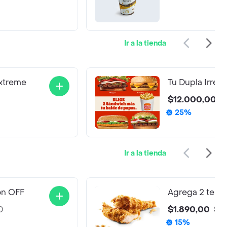
Ir a la tienda
xtreme
Tu Dupla Irresi
$12.000,00
$
25%
Ir a la tienda
on OFF
Agrega 2 tend
0
$1.890,00
$2
15%