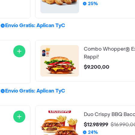
25%
Envío Gratis: Aplican TyC
Combo Whopper® E
Rappi!
$9.200,00
Envío Gratis: Aplican TyC
Duo Crispy BBQ Bac
$12.989,99
$16.990,0
24%