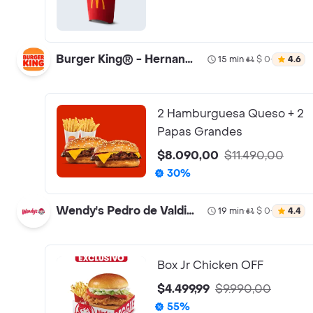
Burger King® - Hernando de Aguirre Turbo
15 min
$ 0
4.6
•
•
2 Hamburguesa Queso + 2
Papas Grandes
$8.090,00
$11.490,00
30%
Wendy's Pedro de Valdivia
19 min
$ 0
4.4
•
•
Box Jr Chicken OFF
$4.499,99
$9.990,00
55%