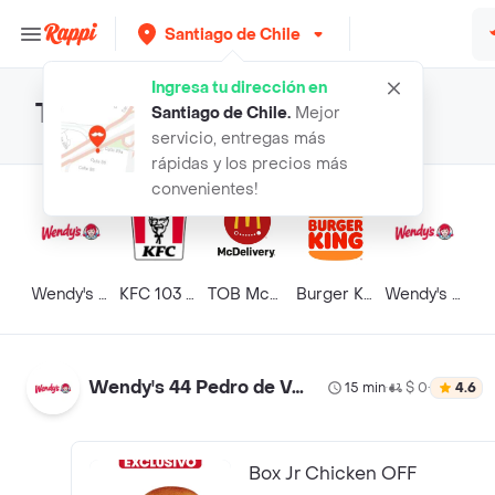
Santiago de Chile
Ingresa tu dirección en
Top resultados para "doggis"
Santiago de Chile
.
Mejor
servicio, entregas más
rápidas y los precios más
convenientes!
Wendy's 44 Pedro de Valdivia - Turbo
KFC 103 Guardia Vieja
TOB McDonald's Tobalaba
Burger King® - Hernando de Aguirre Turbo
Wendy's Pedro de Valdivia
Wendy's 44 Pedro de Valdivia - Turbo
15 min
$ 0
4.6
•
•
Box Jr Chicken OFF