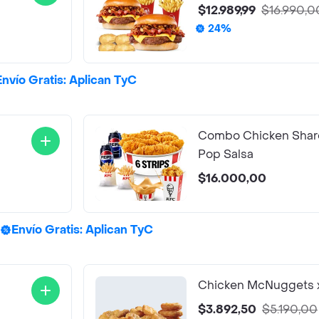
$12.989,99
$16.990,0
24%
Envío Gratis: Aplican TyC
Combo Chicken Share
Pop Salsa
$16.000,00
Envío Gratis: Aplican TyC
Chicken McNuggets 
$3.892,50
$5.190,00