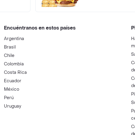
Encuéntranos en estos países
P
Argentina
H
m
Brasil
S
Chile
C
Colombia
d
Costa Rica
C
Ecuador
d
México
P
Perú
S
Uruguay
P
c
C
d