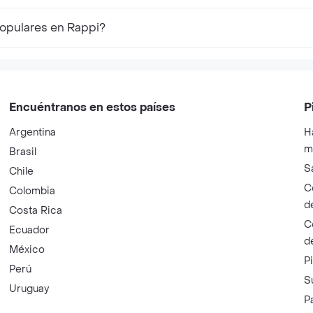
populares en Rappi?
Encuéntranos en estos países
P
Argentina
H
m
Brasil
S
Chile
C
Colombia
d
Costa Rica
C
Ecuador
d
México
P
Perú
S
Uruguay
P