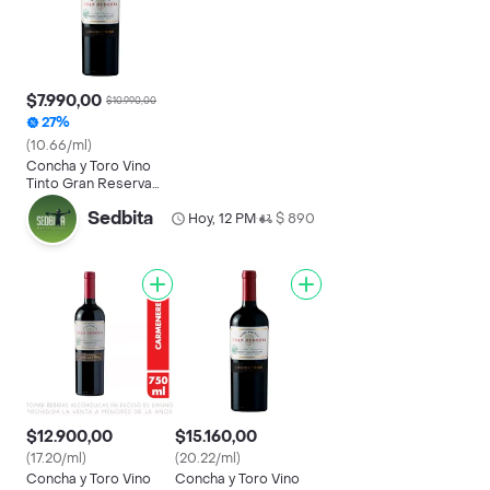
$7.990,00
$10.990,00
27%
(10.66/ml)
Concha y Toro Vino
Tinto Gran Reserva
Cabernet Sauvignon
Sedbita
750 cc
Hoy, 12 PM
$ 890
•
$12.900,00
$15.160,00
(17.20/ml)
(20.22/ml)
Concha y Toro Vino
Concha y Toro Vino