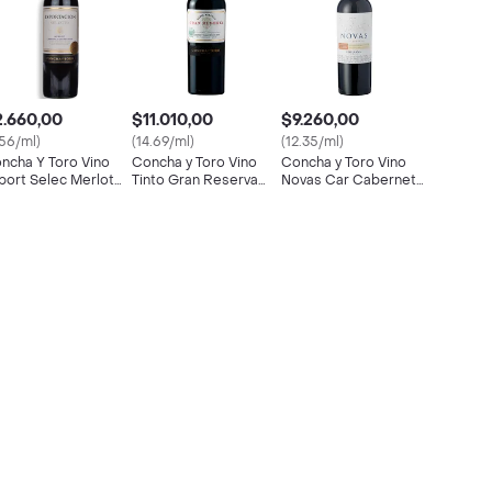
2.660,00
$11.010,00
$9.260,00
.56/ml)
(14.69/ml)
(12.35/ml)
ncha Y Toro Vino
Concha y Toro Vino
Concha y Toro Vino
port Selec Merlot
Tinto Gran Reserva
Novas Car Cabernet
5 G Bot
Cabernet Sauvignon
750 cc
750 cc