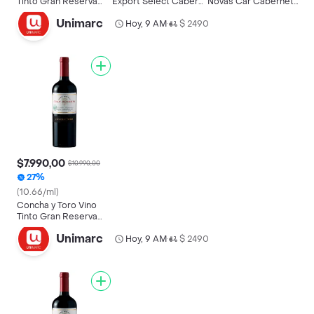
Tinto Gran Reserva
Export Select Caber
Novas Car Cabernet
Carmenere Riberas
125 G Bot
750 cc
Unimarc
750 cc
Hoy, 9 AM
$ 2490
•
$7.990,00
$10.990,00
27%
(10.66/ml)
Concha y Toro Vino
Tinto Gran Reserva
Cabernet Sauvignon
Unimarc
750 cc
Hoy, 9 AM
$ 2490
•