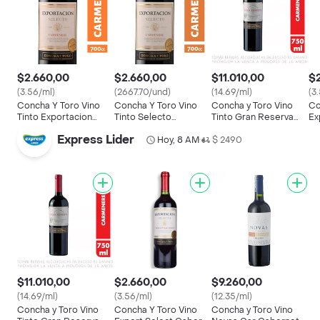
$2.660,00
$2.660,00
$11.010,00
$
(3.56/ml)
(2667.70/und)
(14.69/ml)
(3
Concha Y Toro Vino
Concha Y Toro Vino
Concha y Toro Vino
Co
Tinto Exportacion
Tinto Selecto
Tinto Gran Reserva
Ex
Selecto Carmenere
Carmenere Botella
Carmenere Riberas
12
Express Lider
Hoy, 8 AM
750 cc
$ 2490
•
$11.010,00
$2.660,00
$9.260,00
(14.69/ml)
(3.56/ml)
(12.35/ml)
Concha y Toro Vino
Concha Y Toro Vino
Concha y Toro Vino