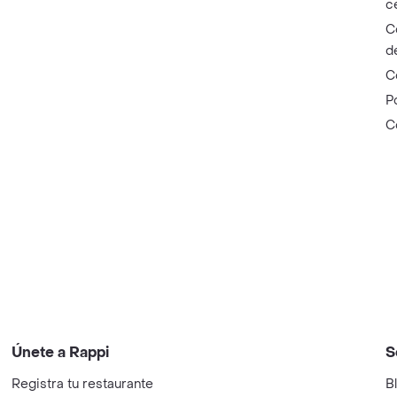
c
C
d
C
P
C
Únete a Rappi
S
Registra tu restaurante
B