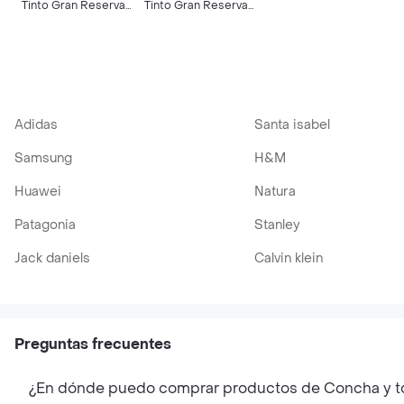
Tinto Gran Reserva
Tinto Gran Reserva
Carmenere Riberas
Cabernet Sauvignon
750 cc
750 cc
Adidas
Santa isabel
Samsung
H&M
Huawei
Natura
Patagonia
Stanley
Jack daniels
Calvin klein
Preguntas frecuentes
¿En dónde puedo comprar productos de Concha y t