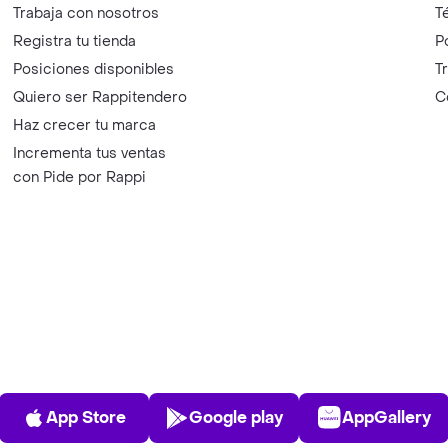
Trabaja con nosotros
T
Registra tu tienda
P
Posiciones disponibles
T
Quiero ser Rappitendero
C
Haz crecer tu marca
Incrementa tus ventas
con Pide por Rappi
App Store
Play Store
AppGalle
App Store
Google play
AppGallery