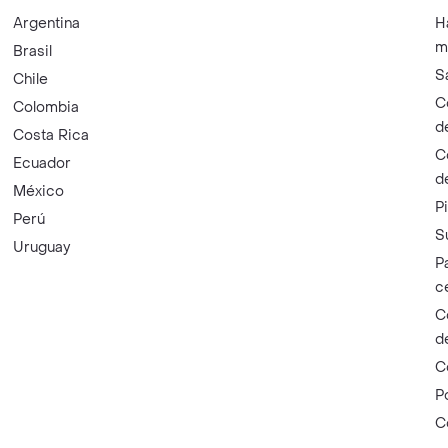
Argentina
H
m
Brasil
S
Chile
C
Colombia
d
Costa Rica
C
Ecuador
d
México
P
Perú
S
Uruguay
P
c
C
d
C
P
C