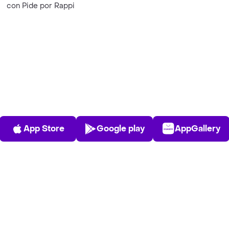
con Pide por Rappi
App Store
Play Store
AppGalle
App Store
Google play
AppGallery