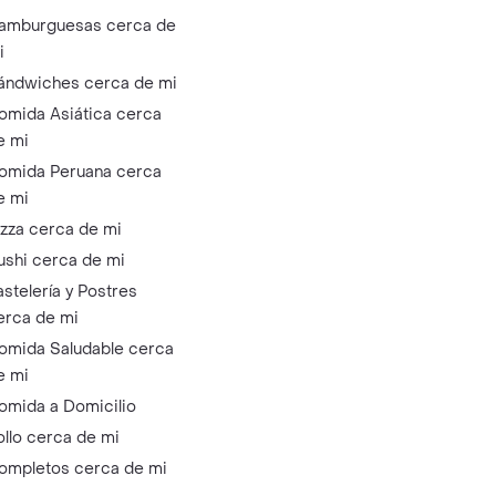
amburguesas cerca de
i
ándwiches cerca de mi
omida Asiática cerca
e mi
omida Peruana cerca
e mi
izza cerca de mi
ushi cerca de mi
astelería y Postres
erca de mi
omida Saludable cerca
e mi
omida a Domicilio
ollo cerca de mi
ompletos cerca de mi