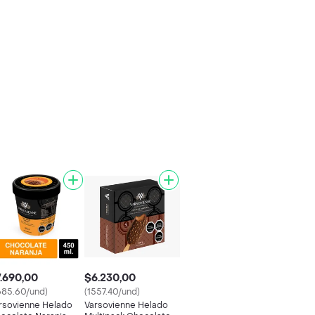
.690,00
$6.230,00
685.60/und)
(1557.40/und)
rsovienne Helado
Varsovienne Helado