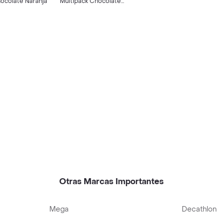
ocolate Naranja
Multipack Chocolate
Almendra
Otras Marcas Importantes
Mega
Decathlon