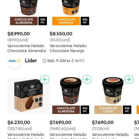
$8.990,00
$8.550,00
(8990/und)
(8550/und)
Varsovienne Helado
Varsovienne Helado
Chocolate Almendra
Chocolate Naranja
Lider
Sab, 9 AM
$ 4690
•
$6.230,00
$7.690,00
$7.690,00
$7
(1557.40/und)
(7685.60/und)
(17.08/ml)
(7
Varsovienne Helado
Varsovienne Helado
Varsovienne Helado
Va