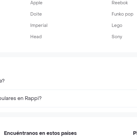
Apple
Reebok
Doite
Funko pop
Imperial
Lego
Head
Sony
e?
pulares en Rappi?
Encuéntranos en estos países
P