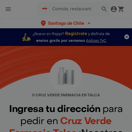
Santiago de Chile
Regístrate
¿Nuevo en Rappi?
y disfruta de
envíos gratis por semanas
Aplican TyC
0 CRUZ VERDE FARMACIA EN TALCA
Ingresa tu dirección
para
pedir en
Cruz Verde