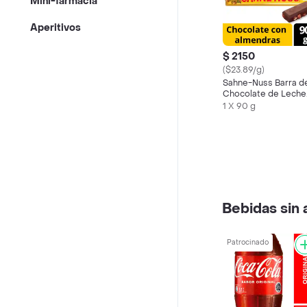
Mini-farmacia
Aperitivos
$ 2150
($23.89/g)
Sahne-Nuss Barra d
Chocolate de Leche
con Almendras
1 X 90 g
Bebidas sin 
Patrocinado