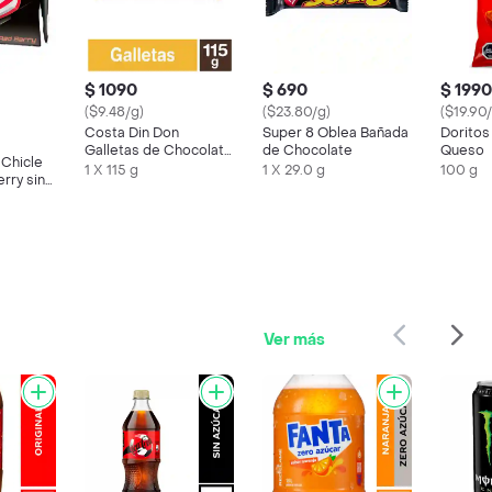
$ 1090
$ 690
$ 1990
($9.48/g)
($23.80/g)
($19.90
Costa Din Don
Super 8 Oblea Bañada
Doritos
Galletas de Chocolate
de Chocolate
Queso
 Chicle
Relleno Crema de
1 X 115 g
1 X 29.0 g
100 g
rry sin
Vainilla
Ver más