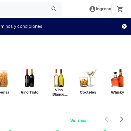
Ingreso
rminos y condiciones
Vino
pensa
Vino Tinto
Cocteles
Whisky
Blanco,
Rosado y
Espumante
Ver más