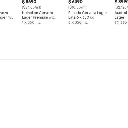
$ 8690
$ 6490
$ 899
($24.83/ml)
($18.55/ml)
($27.25
rveza
Heineken Cerveza
Escudo Cerveza Lager
Austral
ager 470
Lager Prémium 6 x
Lata 6 x 350 cc
Lager
350 cc
1 X 350 mL
6 X 350 mL
1 X 330