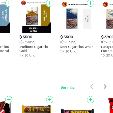
$ 5500
$ 5500
$ 390
($275/und)
($275/und)
($195/u
rillos
Marlboro Cigarrillo
Kent Cigarrillos White
Lucky St
esanal
Gold
Patters
1 X 20 Und
1 X 20 Und
1 X 20 
Ver más