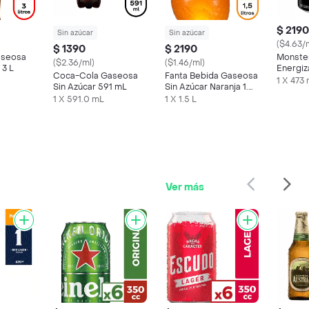
$ 2190
Sin azúcar
Sin azúcar
($4.63/
$ 1390
$ 2190
aseosa
Monste
($2.36/ml)
($1.46/ml)
 3 L
Energiz
Coca-Cola Gaseosa
Fanta Bebida Gaseosa
1 X 473
Sin Azúcar 591 mL
Sin Azúcar Naranja 1.5
L
1 X 591.0 mL
1 X 1.5 L
Ver más