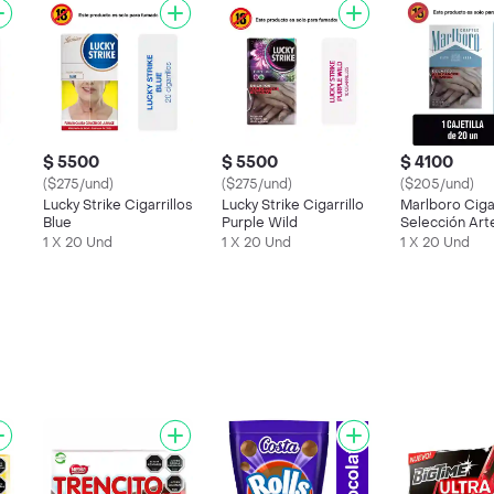
$ 5500
$ 5500
$ 4100
($275/und)
($275/und)
($205/und)
Lucky Strike Cigarrillos
Lucky Strike Cigarrillo
Marlboro Cigar
Blue
Purple Wild
Selección Art
Blue
1 X 20 Und
1 X 20 Und
1 X 20 Und