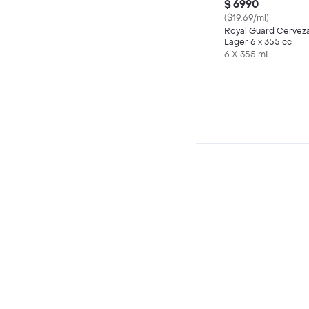
$ 6990
($19.69/ml)
Royal Guard Cervez
Lager 6 x 355 cc
6 X 355 mL