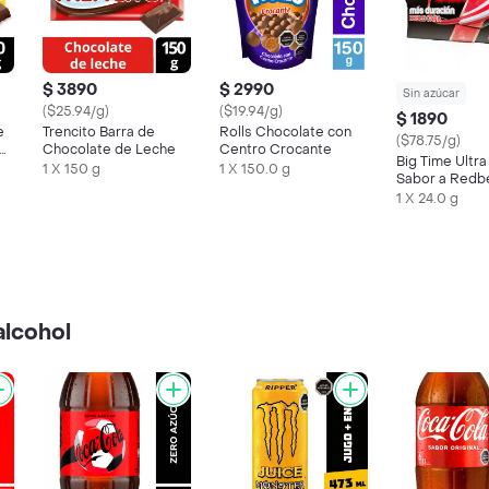
$ 3890
$ 2990
Sin azúcar
($25.94/g)
($19.94/g)
$ 1890
e
Trencito Barra de
Rolls Chocolate con
($78.75/g)
Chocolate de Leche
Centro Crocante
Big Time Ultra
1 X 150 g
1 X 150.0 g
Sabor a Redbe
Azúcar
1 X 24.0 g
alcohol