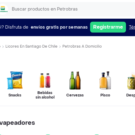
Registrarme
i?
Disfruta de
envíos gratis por semanas
Té
o
Licores En Santiago De Chile
Petrobras A Domicilio
Bebidas
Snacks
Cervezas
Pisco
Des
sin alcohol
y vapeadores