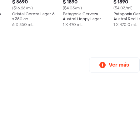
$ 5690
$ 1890
$ 1890
($16.26/ml)
($4.03/ml)
($4.03/ml)
a
Cristal Cereza Lager 6
Patagonia Cerveza
Patagonia Ce
x 350 cc
Austral Hoppy Lager
Austral Red L
en Lata 470 cc
cc
6 X 350 mL
1 X 470 mL
1 X 470.0 mL
Ver más