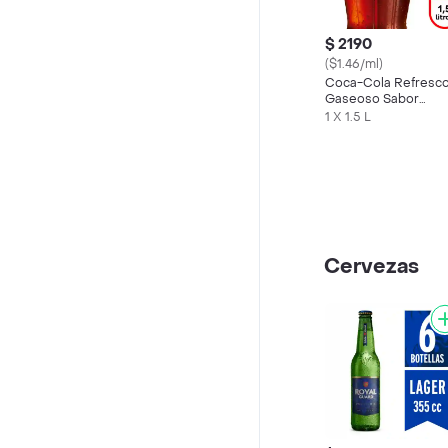
$ 2190
($1.46/ml)
Coca-Cola Refresc
Gaseoso Sabor
Original 1.5 L
1 X 1.5 L
Cervezas