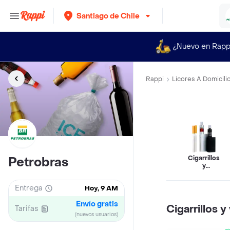
Santiago de Chile
¿Nuevo en Rapp
Rappi
Licores A Domicili
Cigarrillos
Petrobras
y
vapeadores
Entrega
Hoy, 9 AM
Envío gratis
Cigarrillos 
Tarifas
(nuevos usuarios)