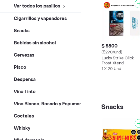
Ver todos los pasillos
Cigarrillos y vapeadores
Snacks
Bebidas sin alcohol
$ 5800
($290/und)
Cervezas
Lucky Strike Click
Frost Xtend
Pisco
1 X 20 Und
Despensa
Vino Tinto
Vino Blanco, Rosado y Espumante
Snacks
Cocteles
Whisky