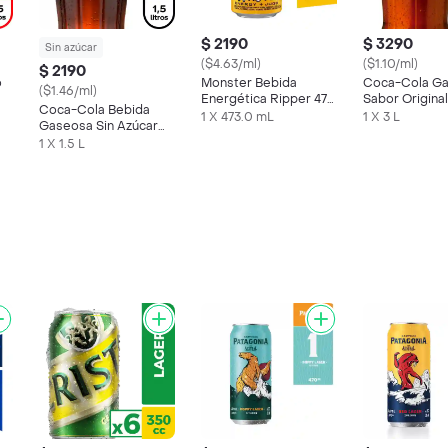
$ 2190
$ 3290
Sin azúcar
($4.63/ml)
($1.10/ml)
$ 2190
o
Monster Bebida
Coca-Cola G
($1.46/ml)
Energética Ripper 473
Sabor Original
Coca-Cola Bebida
cc
1 X 473.0 mL
1 X 3 L
Gaseosa Sin Azúcar
1.5 L
1 X 1.5 L