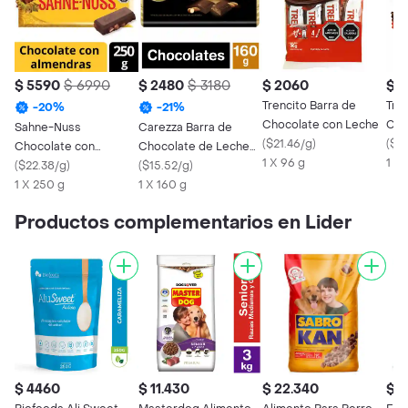
$ 5590
$ 6990
$ 2480
$ 3180
$ 2060
$ 
Trencito Barra de
Tre
-
20
%
-
21
%
Chocolate con Leche
Cho
Sahne-Nuss
Carezza Barra de
(
$21.46/g
)
(
$36
Chocolate con
Chocolate de Leche
1 X 96 g
1 X 
Almendras
(
$22.38/g
)
con Trozos de
(
$15.52/g
)
1 X 250 g
Almendra
1 X 160 g
Productos complementarios en Lider
$ 4460
$ 11.430
$ 22.340
$ 