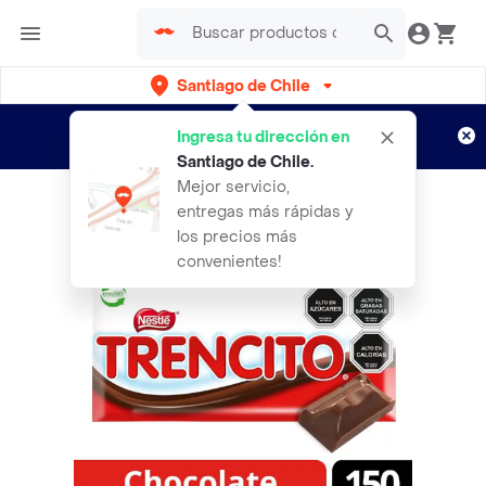
Santiago de Chile
Regístrate
¿Nuevo en Rappi?
y disfruta de
Ingresa tu dirección en
envíos gratis por semanas
Aplican TyC
Santiago de Chile
.
Mejor servicio,
entregas más rápidas y
los precios más
convenientes!