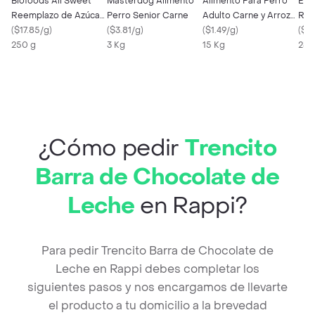
Biofoods Ali Sweet
Masterdog Alimento
Alimento Para Perro
Eve
Reemplazo de Azúcar
Perro Senior Carne
Adulto Carne y Arroz
Ram
Alulosa en Polvo
(
$17.85/g
)
(
$3.81/g
)
Bolsa Sabro Kan 15Kg
(
$1.49/g
)
(
$8.
250 g
3 Kg
15 Kg
230
¿Cómo pedir
Trencito
Barra de Chocolate de
Leche
en Rappi?
Para pedir Trencito Barra de Chocolate de
Leche en Rappi debes completar los
siguientes pasos y nos encargamos de llevarte
el producto a tu domicilio a la brevedad