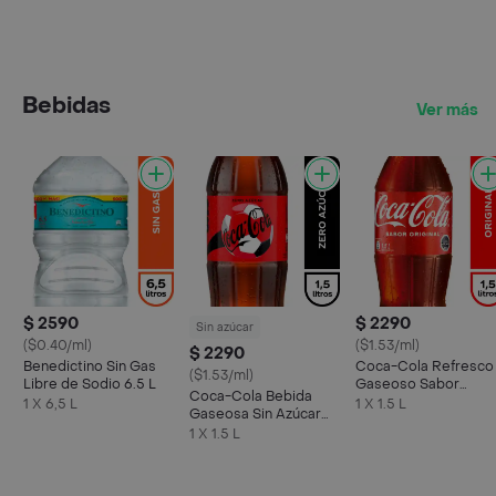
Bebidas
Ver más
$ 2590
$ 2290
Sin azúcar
($0.40/ml)
($1.53/ml)
$ 2290
Benedictino Sin Gas
Coca-Cola Refresco
($1.53/ml)
Libre de Sodio 6.5 L
Gaseoso Sabor
Coca-Cola Bebida
Original 1.5 L
1 X 6,5 L
1 X 1.5 L
Gaseosa Sin Azúcar
1.5 L
1 X 1.5 L