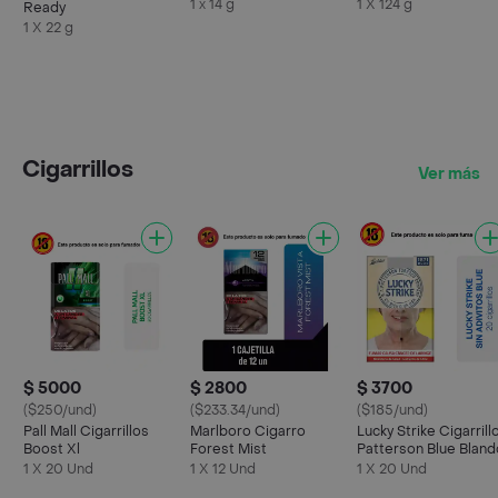
1 x 14 g
1 X 124 g
Ready
1 X 22 g
Cigarrillos
Ver más
$ 5000
$ 2800
$ 3700
($250/und)
($233.34/und)
($185/und)
Pall Mall Cigarrillos
Marlboro Cigarro
Lucky Strike Cigarrill
Boost Xl
Forest Mist
Patterson Blue Bland
1 X 20 Und
1 X 12 Und
1 X 20 Und