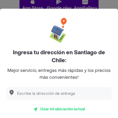
App Store
Google play
AppGallery
Pide tu comida favorita cerca de ti
Categorías
Ingresa tu dirección en Santiago de
Chile:
Únete a Rappi
Mejor servicio, entregas más rápidas y los precios
más convenientes!
Sobre Rappi
Facebook
Twitter
Instagram
Usar mi ubicación actual
©
2026
Rappi Inc. All rights reserved.