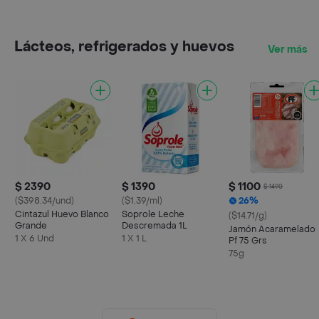
Lácteos, refrigerados y huevos
Ver más
$ 2390
$ 1390
$ 1100
$ 1490
($398.34/und)
($1.39/ml)
26%
Cintazul Huevo Blanco
Soprole Leche
($14.71/g)
Grande
Descremada 1L
Jamón Acaramelado
1 X 6 Und
1 X 1 L
Pf 75 Grs
75g