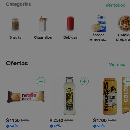
Categorías
Ver todos
Lácteos,
Comid
Snacks
Cigarrillos
Bebidas
refrigerados
prepar
y huevos
Ofertas
Ver más
$ 1430
$ 2510
$ 1700
$ 1890
$ 2890
$ 2390
24%
13%
28%