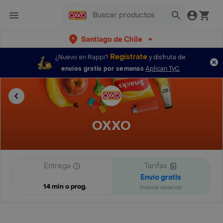
Santiago de Chile
Regístrate
¿Nuevo en Rappi?
y disfruta de
envíos gratis por semanas
Aplican TyC
OXXO
Entrega
Tarifas
Envío gratis
14 min o prog.
(nuevos usuarios)