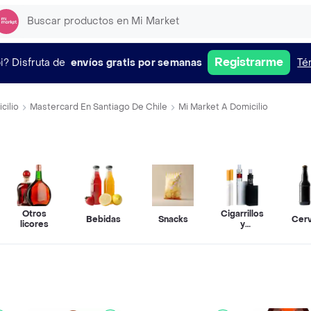
Registrarme
i?
Disfruta de
envíos gratis por semanas
Té
cilio
Mastercard En Santiago De Chile
Mi Market A Domicilio
Otros
Cigarrillos
os
Bebidas
Snacks
Cer
licores
y
vapeadores