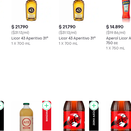
$ 21.790
$ 21.790
$ 14.890
($31.13/ml)
($31.13/ml)
($19.86/ml)
Licor 43 Aperitivo 31°
Licor 43 Aperitivo 31°
Aperol Licor A
750 cc
1 X 700 mL
1 X 700 mL
1 X 750 mL