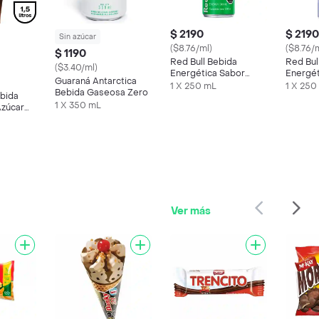
$ 2190
$ 2190
Sin azúcar
($8.76/ml)
($8.76/
$ 1190
Red Bull Bebida
Red Bul
($3.40/ml)
Energética Sabor
Energét
Guaraná Antarctica
Fruta Del Dragon 250
Aránda
1 X 250 mL
1 X 250
Bebida Gaseosa Zero
bida
cc
1 X 350 mL
Azúcar
Ver más