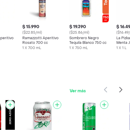
$ 15.990
$ 19.390
$ 16.4
($22.85/ml)
($25.86/ml)
($16.49
peritivo
Ramazzotti Aperitivo
Sombrero Negro
La Pizk
Rosato 700 cc
Tequila Blanco 750 cc
Menta J
1 X 700 mL
1 X 750 mL
1 X 1 L
Ver más