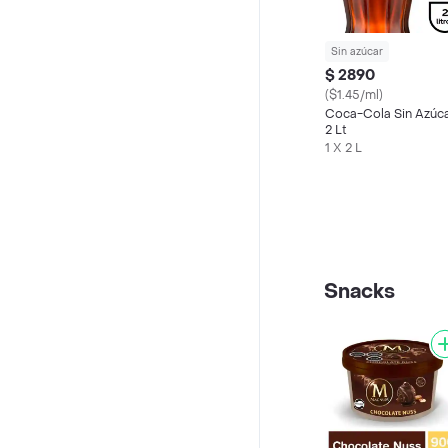
Sin azúcar
$ 2890
($1.45/ml)
Coca-Cola Sin Azúc
2 Lt
1 X 2 L
Snacks