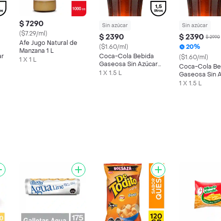
$ 7290
Sin azúcar
Sin azúcar
($7.29/ml)
$ 2390
$ 2390
$ 2990
Afe Jugo Natural de
($1.60/ml)
20%
Manzana 1 L
ar
Coca-Cola Bebida
($1.60/ml)
1 X 1 L
Gaseosa Sin Azúcar
Coca-Cola Be
1.5 L
1 X 1.5 L
Gaseosa Sin 
1.5 L
1 X 1.5 L