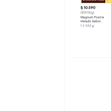
$ 10.590
($19.19/g)
Magnum Postre
Helado Sabor
Chocolate y
1 X 552 g
Almendras