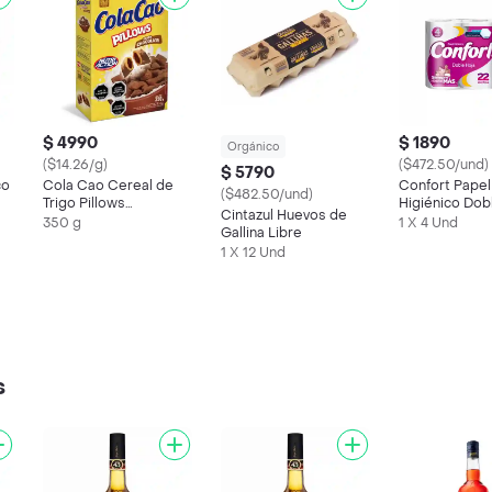
$ 4990
$ 1890
Orgánico
($14.26/g)
($472.50/und)
$ 5790
co
Cola Cao Cereal de
Confort Papel
($482.50/und)
Trigo Pillows
Higiénico Dob
Cintazul Huevos de
Chocolate
350 g
1 X 4 Und
Gallina Libre
1 X 12 Und
s