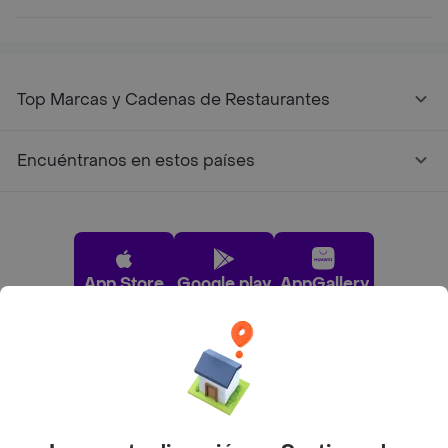
Top Marcas y Cadenas de Restaurantes
Encuéntranos en estos países
App Store
Google play
AppGallery
Pide tu comida favorita cerca de ti
Categorías