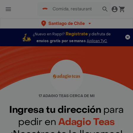
Santiago de Chile
Regístrate
¿Nuevo en Rappi?
y disfruta de
envíos gratis por semanas
Aplican TyC
17 ADAGIO TEAS CERCA DE MI
Ingresa tu dirección
para
pedir en
Adagio Teas