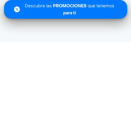
Descubre las
PROMOCIONES
que tenemos
para ti
Lo sentimos
GROMARINO Especializada no tiene cobertura en tu zon
Descubre
otras tiendas similares
cerca de ti.
Descubrir tiendas