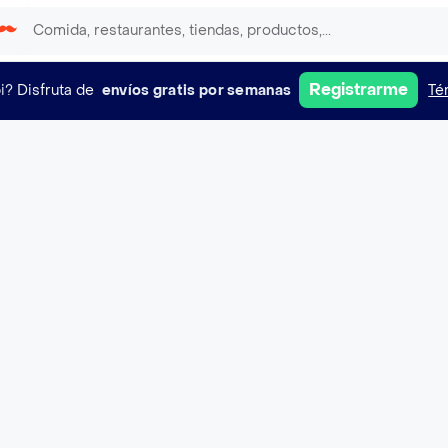
Registrarme
i?
Disfruta de
envíos gratis por semanas
Té