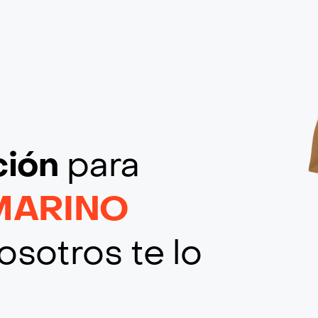
ción
para
MARINO
osotros te lo