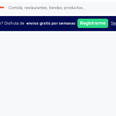
Registrarme
i?
Disfruta de
envíos gratis por semanas
Té