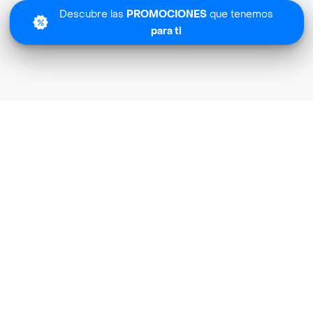
Descubre las
PROMOCIONES
que tenemos
para ti
Lo sentimos
All Market Express no tiene cobertura en tu zona.
Descubre
otras tiendas similares
cerca de ti.
Descubrir tiendas