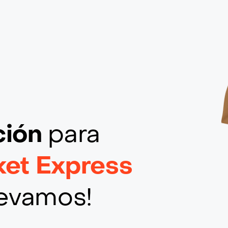
ción
para
ket Express
llevamos!