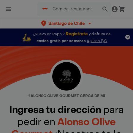
Santiago de Chile
Regístrate
¿Nuevo en Rappi?
y disfruta de
envíos gratis por semanas
Aplican TyC
1 ALONSO OLIVE GOURMET CERCA DE MI
Ingresa tu dirección
para
pedir en
Alonso Olive