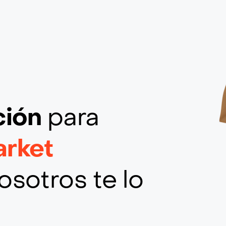
ción
para
arket
osotros te lo