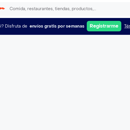
Registrarme
i?
Disfruta de
envíos gratis por semanas
Té