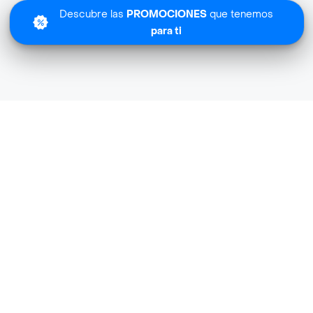
Descubre las
PROMOCIONES
que tenemos
para ti
Lo sentimos
Aqui Market Especializada no tiene cobertura en tu zona.
Descubre
otras tiendas similares
cerca de ti.
Descubrir tiendas