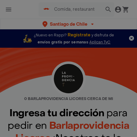
Santiago de Chile
Regístrate
¿Nuevo en Rappi?
y disfruta de
envíos gratis por semanas
Aplican TyC
0 BARLAPROVIDENCIA LICORES CERCA DE MI
Ingresa tu dirección
para
pedir en
Barlaprovidencia