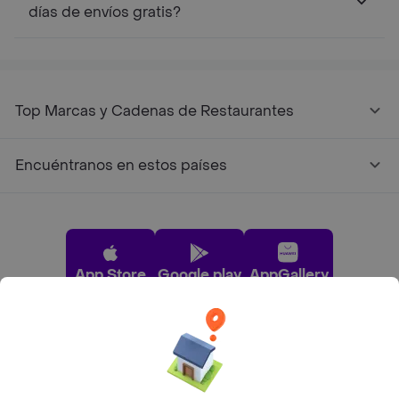
días de envíos gratis?
Top Marcas y Cadenas de Restaurantes
Encuéntranos en estos países
App Store
Google play
AppGallery
Pide tu comida favorita cerca de ti