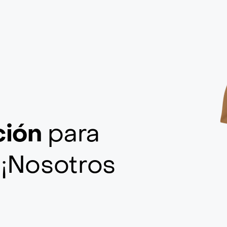
ción
para
f
¡Nosotros