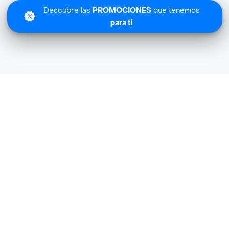
Descubre las
PROMOCIONES
que tenemos
para ti
Lo sentimos
Bechef no tiene cobertura en tu zona.
Descubre
otras tiendas similares
cerca de ti.
Descubrir tiendas