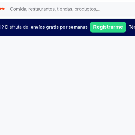
Registrarme
i?
Disfruta de
envíos gratis por semanas
Té