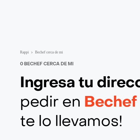
Rappi
Bechef cerca de mi
0 BECHEF CERCA DE MI
Ingresa tu direc
pedir en
Beche
te lo llevamos!