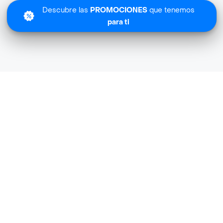
Descubre las
PROMOCIONES
que tenemos
para ti
Lo sentimos
Beer Square no tiene cobertura en tu zona.
Descubre
otras tiendas similares
cerca de ti.
Descubrir tiendas