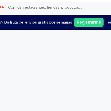
Registrarme
i?
Disfruta de
envíos gratis por semanas
Té