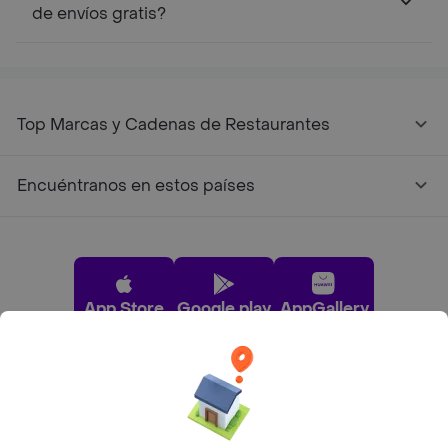
de envíos gratis?
Top Marcas y Cadenas de Restaurantes
Encuéntranos en estos países
App Store
Google play
AppGallery
Pide tu comida favorita cerca de ti