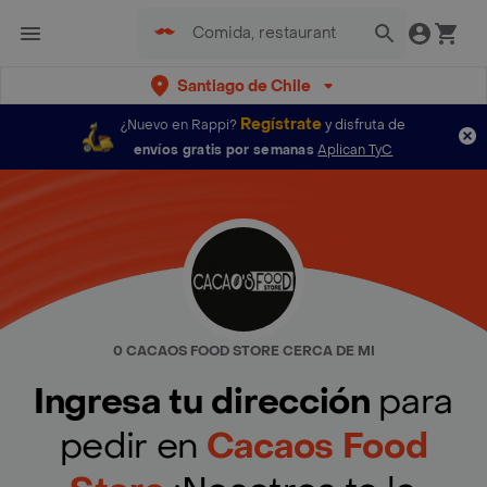
Santiago de Chile
Regístrate
¿Nuevo en Rappi?
y disfruta de
envíos gratis por semanas
Aplican TyC
0 CACAOS FOOD STORE CERCA DE MI
Ingresa tu dirección
para
pedir en
Cacaos Food