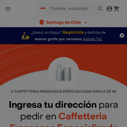
Santiago de Chile
Regístrate
¿Nuevo en Rappi?
y disfruta de
envíos gratis por semanas
Aplican TyC
0 CAFFETTERIA FRANCESCA ESPECIALIZADA CERCA DE MI
Ingresa tu dirección
para
pedir en
Caffetteria