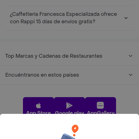
¿Caffetteria Francesca Especializada ofrece
con Rappi 15 días de envíos gratis?
Top Marcas y Cadenas de Restaurantes
Encuéntranos en estos países
App Store
Google play
AppGallery