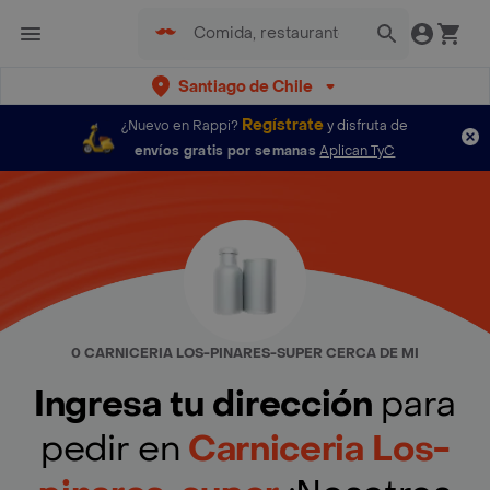
Santiago de Chile
Regístrate
¿Nuevo en Rappi?
y disfruta de
envíos gratis por semanas
Aplican TyC
0 CARNICERIA LOS-PINARES-SUPER CERCA DE MI
Ingresa tu dirección
para
pedir en
Carniceria Los-