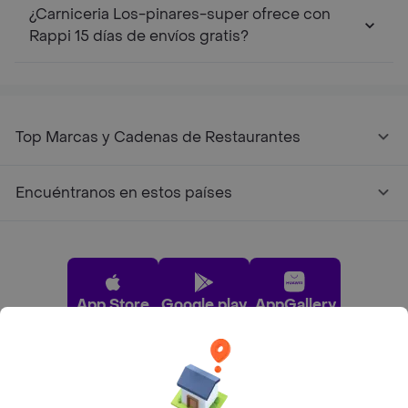
¿Carniceria Los-pinares-super ofrece con
Rappi 15 días de envíos gratis?
Top Marcas y Cadenas de Restaurantes
Encuéntranos en estos países
App Store
Google play
AppGallery
Pide tu comida favorita cerca de ti