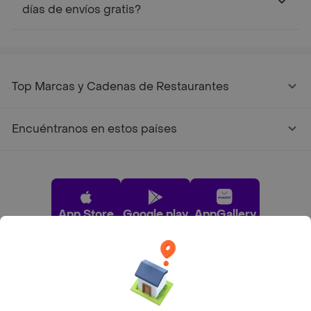
días de envíos gratis?
Top Marcas y Cadenas de Restaurantes
Encuéntranos en estos países
App Store
Google play
AppGallery
Pide tu comida favorita cerca de ti