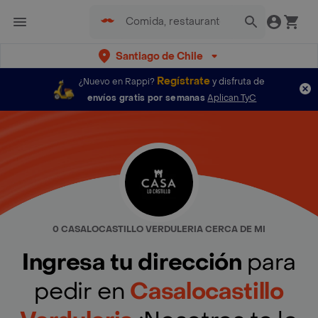
Santiago de Chile
Regístrate
¿Nuevo en Rappi?
y disfruta de
envíos gratis por semanas
Aplican TyC
0 CASALOCASTILLO VERDULERIA CERCA DE MI
Ingresa tu dirección
para
pedir en
Casalocastillo