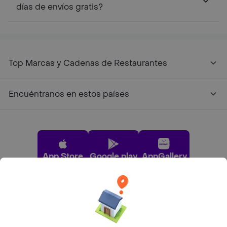
días de envíos gratis?
Top Marcas y Cadenas de Restaurantes
Encuéntranos en estos países
App Store
Google play
AppGallery
Pide tu comida favorita cerca de ti