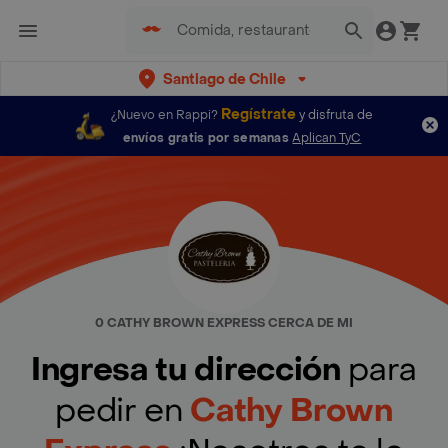
Santiago de Chile
Regístrate
¿Nuevo en Rappi?
y disfruta de
envíos gratis por semanas
Aplican TyC
0 CATHY BROWN EXPRESS CERCA DE MI
Ingresa tu dirección
para
pedir en
Cathy Brown