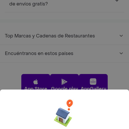
de envíos gratis?
Top Marcas y Cadenas de Restaurantes
Encuéntranos en estos países
App Store
Google play
AppGallery
Pide tu comida favorita cerca de ti