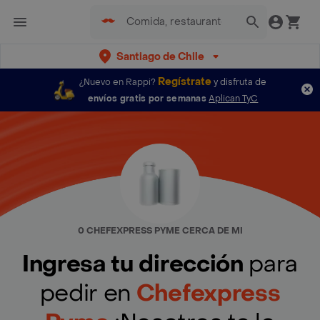
Santiago de Chile
Regístrate
¿Nuevo en Rappi?
y disfruta de
envíos gratis por semanas
Aplican TyC
0 CHEFEXPRESS PYME CERCA DE MI
Ingresa tu dirección
para
pedir en
Chefexpress