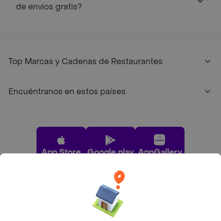
de envíos gratis?
Top Marcas y Cadenas de Restaurantes
Encuéntranos en estos países
App Store
Google play
AppGallery
Pide tu comida favorita cerca de ti