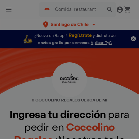
Santiago de Chile
Regístrate
¿Nuevo en Rappi?
y disfruta de
envíos gratis por semanas
Aplican TyC
0 COCCOLINO REGALOS CERCA DE MI
Ingresa tu dirección
para
pedir en
Coccolino