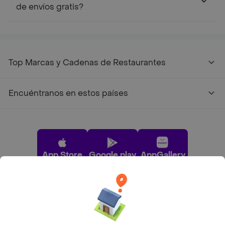
de envíos gratis?
Top Marcas y Cadenas de Restaurantes
Encuéntranos en estos países
App Store
Google play
AppGallery
Pide tu comida favorita cerca de ti