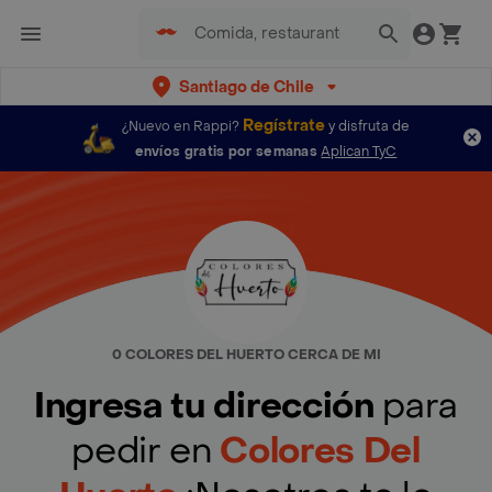
Santiago de Chile
Regístrate
¿Nuevo en Rappi?
y disfruta de
envíos gratis por semanas
Aplican TyC
0 COLORES DEL HUERTO CERCA DE MI
Ingresa tu dirección
para
pedir en
Colores Del